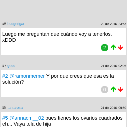
#6
budgerigar
20 dic 2016, 23:43
Luego me preguntan que cuándo voy a tenerlos.
xDDD
2
#7
gecc
21 dic 2016, 02:06
#2
@ramonmemer
Y por que crees que esa es la
solución?
0
#8
fantarosa
21 dic 2016, 09:30
#5
@annacm__02
pues tienes los ovarios cuadrados
eh... Vaya tela de hija