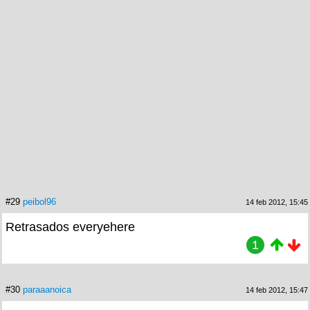
#29
peibol96
14 feb 2012, 15:45
Retrasados everyehere
1
#30
paraaanoica
14 feb 2012, 15:47