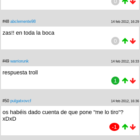
0
#48
abclemente98
14 feb 2012, 16:29
zas!! en toda la boca
0
#49
warriorunk
14 feb 2012, 16:33
respuesta troll
1
#50
pulgatxovcf
14 feb 2012, 16:36
os habéis dado cuenta de que pone "me lo tiro"?
xDxD
-1