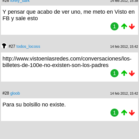
#26
lorely_dark
14 feb 2012, 15:38
Y pensar que acabo de ver uno, me meto en Visto en
FB y sale esto
1
#27
todos_locoss
14 feb 2012, 15:42
http://www.vistoenlasredes.com/conversaciones/los-
billetes-de-100e-no-existen-son-los-padres
1
#28
gloob
14 feb 2012, 15:42
Para su bolsillo no existe.
1