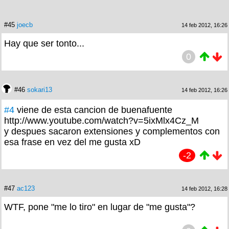
#45
joecb
14 feb 2012, 16:26
Hay que ser tonto...
0
#46
sokari13
14 feb 2012, 16:26
#4
viene de esta cancion de buenafuente
http://www.youtube.com/watch?v=5ixMlx4Cz_M
y despues sacaron extensiones y complementos con
esa frase en vez del me gusta xD
-2
#47
ac123
14 feb 2012, 16:28
WTF, pone "me lo tiro" en lugar de "me gusta"?