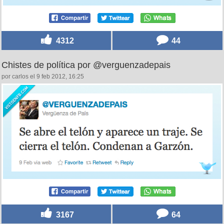
4312
44
Chistes de política por @verguenzadepais
por carlos el 9 feb 2012, 16:25
3167
64