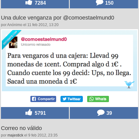
7284
150
Una dulce venganza por @comoestaelmund0
por Anónimo el 11 feb 2012, 13:20
5791
39
Correo no válido
por
majestick
el 9 feb 2012, 23:35