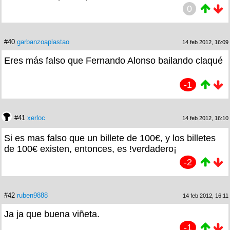
0
#40
garbanzoaplastao
14 feb 2012, 16:09
Eres más falso que Fernando Alonso bailando claqué
-1
#41
xerloc
14 feb 2012, 16:10
Si es mas falso que un billete de 100€, y los billetes
de 100€ existen, entonces, es !verdadero¡
-2
#42
ruben9888
14 feb 2012, 16:11
Ja ja que buena viñeta.
-1