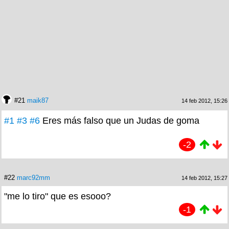
#21
maik87
14 feb 2012, 15:26
#1
#3
#6
Eres más falso que un Judas de goma
-2
#22
marc92mm
14 feb 2012, 15:27
"me lo tiro" que es esooo?
-1