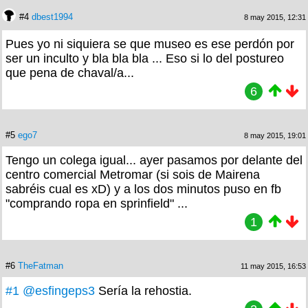
#4
dbest1994
8 may 2015, 12:31
Pues yo ni siquiera se que museo es ese perdón por
ser un inculto y bla bla bla ... Eso si lo del postureo
que pena de chaval/a...
6
#5
ego7
8 may 2015, 19:01
Tengo un colega igual... ayer pasamos por delante del
centro comercial Metromar (si sois de Mairena
sabréis cual es xD) y a los dos minutos puso en fb
"comprando ropa en sprinfield" ...
1
#6
TheFatman
11 may 2015, 16:53
#1
@esfingeps3
Sería la rehostia.