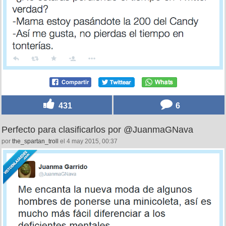
431
6
Perfecto para clasificarlos por @JuanmaGNava
por
the_spartan_troll
el 4 may 2015, 00:37