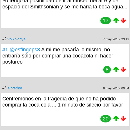
Yo tengo la posibilidad de ir al museo del aire y del
espacio del Smithsonian y se me haria la boca agua...
17
#2
volknichya
7 may 2015, 23:42
#1
@esfingeps3
A mi me pasaría lo mismo, no
entraría sólo por comprar una cocacola ni hacer
postureo
8
#3
albrethor
8 may 2015, 09:04
Centremonos en la tragedia de que no ha podido
comprar la coca cola ... 1 minuto de silecio por favor
20