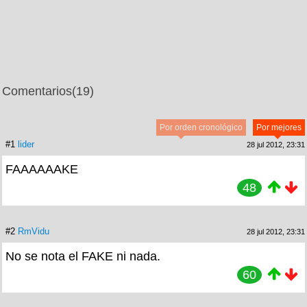
Comentarios
(19)
Por orden cronológico
Por mejores
#1
lider
28 jul 2012, 23:31
FAAAAAAKE
48
#2
RmVidu
28 jul 2012, 23:31
No se nota el FAKE ni nada.
60