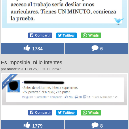
1784
6
Es imposible, ni lo intentes
por
omarcito2011
el 25 jul 2012, 22:47
1779
8