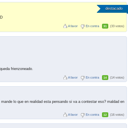
destacado
xD
A favor
En contra
(33 votos)
31
queda frienzoneado.
A favor
En contra
(14 votos)
14
e mande lo que en realidad esta pensando si va a contestar eso? maldad en
A favor
En contra
(16 votos)
12