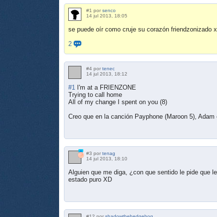
#1 por
senco
14 jul 2013, 18:05
se puede oír como cruje su corazón friendzonizado 
2
#4 por
tenec
14 jul 2013, 18:12
#1
I'm at a FRIENZONE
Trying to call home
All of my change I spent on you (8)
Creo que en la canción Payphone (Maroon 5), Adam 
#3 por
tenag
14 jul 2013, 18:10
Alguien que me diga, ¿con que sentido le pide que l
estado puro XD
#12 por
shadowthehedgehog