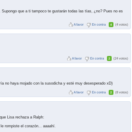
. Supongo que a ti tampoco te gustarán todas las tías, ¿no? Pues no es
A favor
En contra
(4 votos)
4
A favor
En contra
(24 votos)
2
davía no haya mojado con la susodicha y esté muy desesperado xD)
A favor
En contra
(8 votos)
2
que Lisa rechaza a Ralph:
le rompiste el corazón... aaaahí.