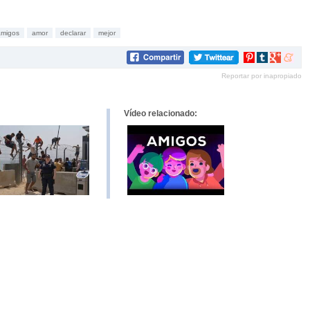
amigos
amor
declarar
mejor
Compartir
Compartir
Compartir
Compar
en
en
en
en
Reportar por inapropiado
Pinterest
tumblr
Google+
mene
Vídeo relacionado: