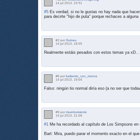
14 jul 2013, 23:51
#5
Es verdad, si no le gustas no hay nada que hacer
para decirte "hijo de puta" porque rechaces a alguna
#2 por
Guineu
14 jul 2013, 18:05
Realmente estáis pesados con estos temas ya xD...
#6 por
bailando_con_monos
14 jul 2013, 19:04
Falso: ningún tio normal diría eso (a no ser que to
#9 por
muertoviviente
14 jul 2013, 21:09
#1
Me ha recordado al capítulo de Los Simpsons en 
Bart: Mira, puedo parar el momento exacto en el que 