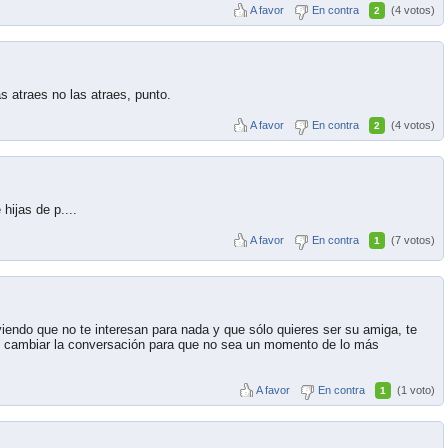
A favor
En contra
(4 votos)
2
as atraes no las atraes, punto.
A favor
En contra
(4 votos)
2
hijas de p....
A favor
En contra
(7 votos)
1
endo que no te interesan para nada y que sólo quieres ser su amiga, te
s cambiar la conversación para que no sea un momento de lo más
A favor
En contra
(1 voto)
1