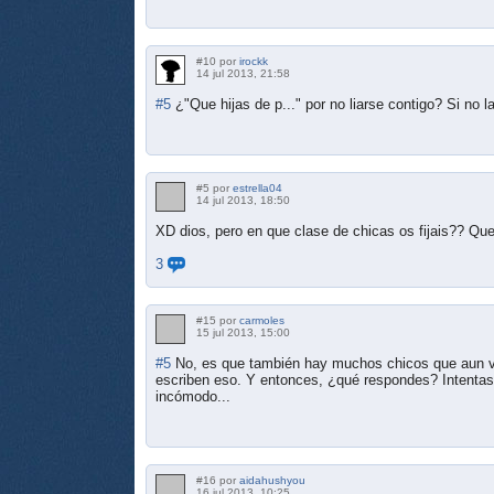
#10 por
irockk
14 jul 2013, 21:58
#5
¿"Que hijas de p..." por no liarse contigo? Si no l
#5 por
estrella04
14 jul 2013, 18:50
XD dios, pero en que clase de chicas os fijais?? Que 
3
#15 por
carmoles
15 jul 2013, 15:00
#5
No, es que también hay muchos chicos que aun vi
escriben eso. Y entonces, ¿qué respondes? Intenta
incómodo...
#16 por
aidahushyou
16 jul 2013, 10:25