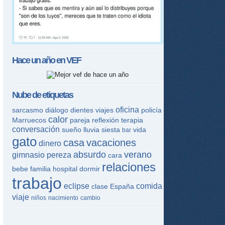
Hace un año en
VEF
Nube de etiquetas
oficina
sarcasmo
diálogo
dientes
viajes
policía
calor
Marruecos
pareja
reflexión
terapia
conversación
sueño
lluvia
siesta
vida
bar
gato
casa
vacaciones
dinero
absurdo
verano
gimnasio
pereza
cara
relaciones
bebe
familia
hospital
dormir
trabajo
eclipse
comida
clase
España
viaje
niños
nacimiento
cambio