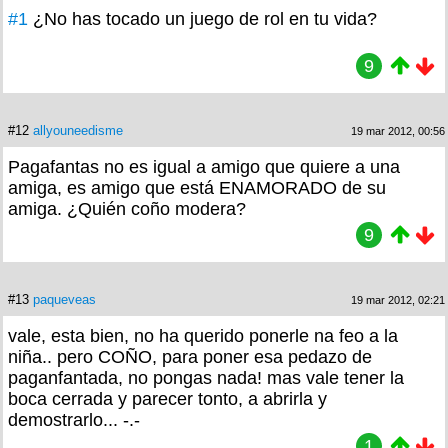
#1
¿No has tocado un juego de rol en tu vida?
9
#12
allyouneedisme
19 mar 2012, 00:56
Pagafantas no es igual a amigo que quiere a una
amiga, es amigo que está ENAMORADO de su
amiga. ¿Quién coño modera?
9
#13
paqueveas
19 mar 2012, 02:21
vale, esta bien, no ha querido ponerle na feo a la
niña.. pero COÑO, para poner esa pedazo de
paganfantada, no pongas nada! mas vale tener la
boca cerrada y parecer tonto, a abrirla y
demostrarlo... -.-
1