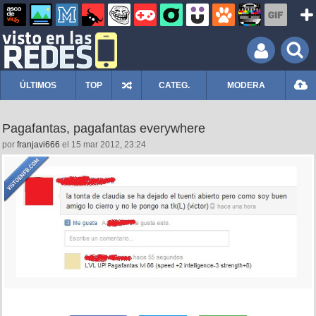
ÚLTIMOS
TOP
CATEG.
MODERA
Pagafantas, pagafantas everywhere
por
franjavi666
el 15 mar 2012, 23:24