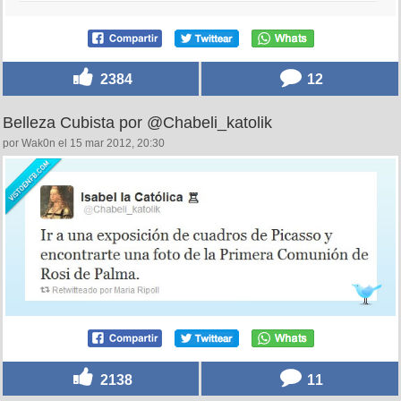
2384
12
Belleza Cubista por @Chabeli_katolik
por Wak0n el 15 mar 2012, 20:30
2138
11