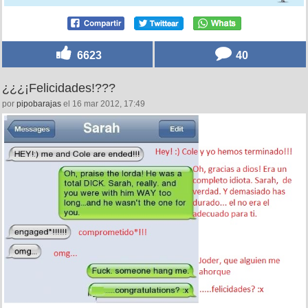
6623
40
¿¿¿¡Felicidades!???
por
pipobarajas
el 16 mar 2012, 17:49