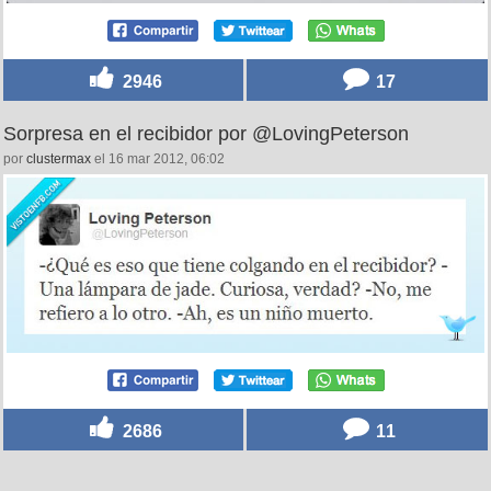
2946
17
Sorpresa en el recibidor por @LovingPeterson
por
clustermax
el 16 mar 2012, 06:02
2686
11