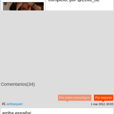
Comentarios
(34)
Por orden cronológico
Por mejores
#1
arribaspain
1 mar 2012, 00:03
arriba españa!