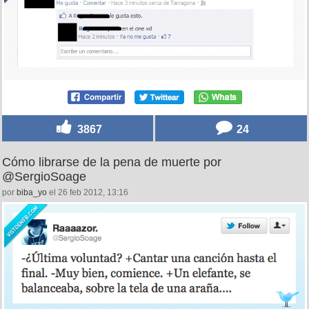
3867
24
Cómo librarse de la pena de muerte por
@SergioSoage
por
biba_yo
el 26 feb 2012, 13:16