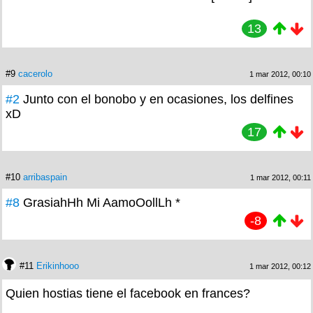
13
#9
cacerolo
1 mar 2012, 00:10
#2
Junto con el bonobo y en ocasiones, los delfines
xD
17
#10
arribaspain
1 mar 2012, 00:11
#8
GrasiahHh Mi AamoOollLh *
-8
#11
Erikinhooo
1 mar 2012, 00:12
Quien hostias tiene el facebook en frances?