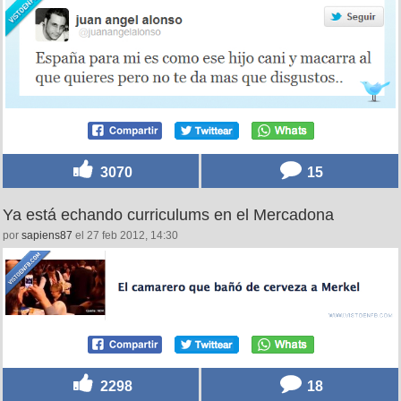
3070
15
Ya está echando curriculums en el Mercadona
por
sapiens87
el 27 feb 2012, 14:30
2298
18