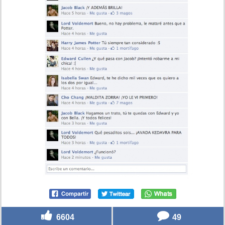
6604
49