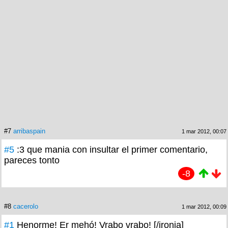
#7
arribaspain
1 mar 2012, 00:07
#5
:3 que mania con insultar el primer comentario,
pareces tonto
-8
#8
cacerolo
1 mar 2012, 00:09
#1
Henorme! Er mehó! Vrabo vrabo! [/ironia]