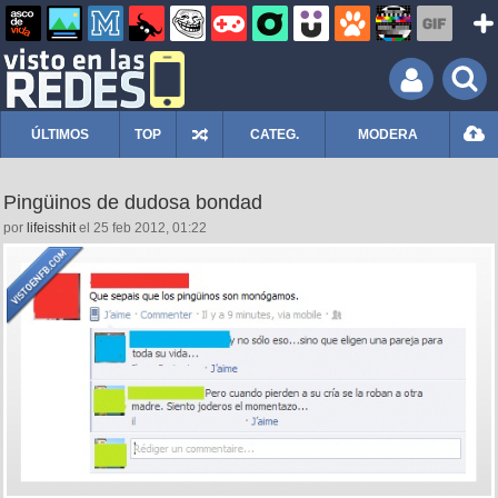
ÚLTIMOS
TOP
CATEG.
MODERA
Pingüinos de dudosa bondad
por
lifeisshit
el 25 feb 2012, 01:22