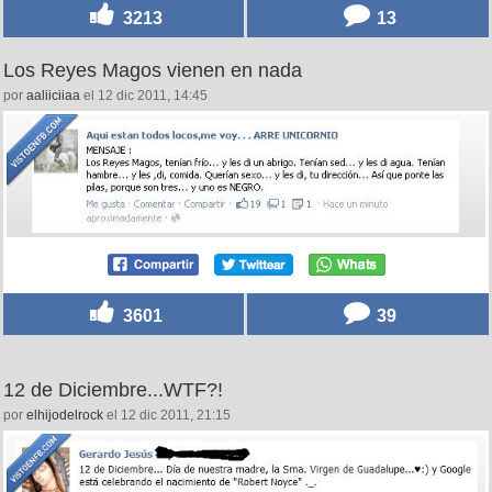
3213
13
Los Reyes Magos vienen en nada
por
aaliiciiaa
el 12 dic 2011, 14:45
3601
39
12 de Diciembre...WTF?!
por
elhijodelrock
el 12 dic 2011, 21:15