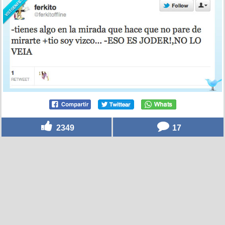
2349
17