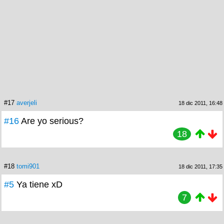
#17
averjeli
18 dic 2011, 16:48
#16
Are yo serious?
18
#18
tomi901
18 dic 2011, 17:35
#5
Ya tiene xD
7