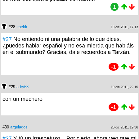
1
#28
irockk
19 dic 2011, 17:13
#27
No entiendo ni una palabra de lo que dices,
¿puedes hablar español y no esa mierda que habláis
en el submundo? Gracias, dale recuerdos a Tarzán.
-1
#29
adry63
19 dic 2011, 22:15
con un mechero
-1
#30
argelagos
20 dic 2011, 19:36
#27
Y tú un irrespetuso... Por cierto, ahora veo que mi