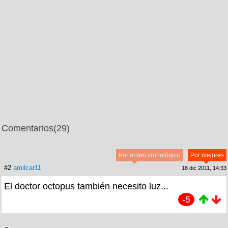
Comentarios
(29)
Por orden cronológico
Por mejores
#2
amilcar11
18 dic 2011, 14:33
El doctor octopus también necesito luz...
-5