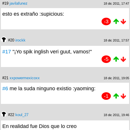
#19
javilafunez
18 dic 2011, 17:47
esto es extraño :supicious:
-3
#20
irockk
18 dic 2011, 17:57
#17
"¡Yo spik inglish veri guut, vamos!"
-5
#21
xxpowermexicoxx
18 dic 2011, 19:05
#6
me la suda ninguno existio :yaoming:
-1
#22
koul_27
18 dic 2011, 19:46
En realidad fue Dios que lo creo