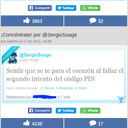
3953
32
¡Concéntrate! por @SergioSoage
por riahhhx el 11 dic 2011, 19:28
4130
17