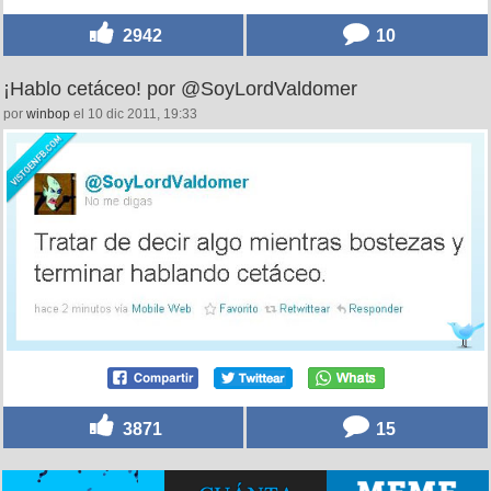
2942
10
¡Hablo cetáceo! por @SoyLordValdomer
por
winbop
el 10 dic 2011, 19:33
3871
15