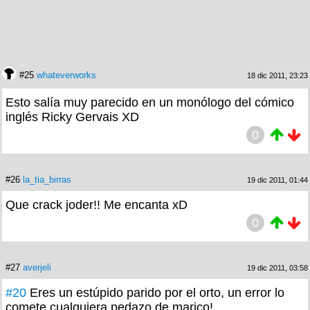
#25
whateverworks
18 dic 2011, 23:23
Esto salía muy parecido en un monólogo del cómico
inglés Ricky Gervais XD
0
#26
la_tia_birras
19 dic 2011, 01:44
Que crack joder!! Me encanta xD
0
#27
averjeli
19 dic 2011, 03:58
#20
Eres un estúpido parido por el orto, un error lo
comete cualquiera pedazo de marico!