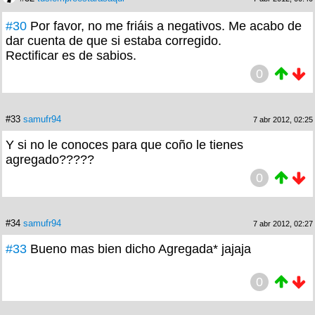
#30
Por favor, no me friáis a negativos. Me acabo de
dar cuenta de que si estaba corregido.
Rectificar es de sabios.
0
#33
samufr94
7 abr 2012, 02:25
Y si no le conoces para que coño le tienes
agregado?????
0
#34
samufr94
7 abr 2012, 02:27
#33
Bueno mas bien dicho Agregada* jajaja
0