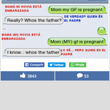
3843
53