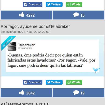
4272
15
Por fagor, ayúdeme por @Teladreker
por
escorpio2000
el 4 abr 2012, 23:50
2842
19
Así resolveremos la crisis