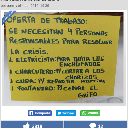
por
eemily
el 4 abr 2012, 19:36
3818
12