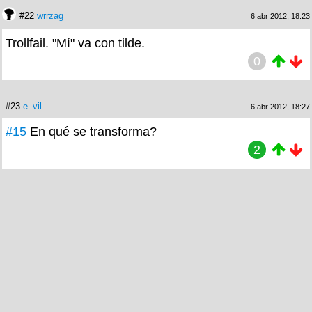
#22
wrrzag
6 abr 2012, 18:23
Trollfail. "Mí" va con tilde.
0
#23
e_vil
6 abr 2012, 18:27
#15
En qué se transforma?
2