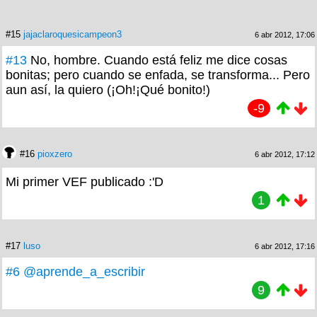
#15
jajaclaroquesicampeon3
6 abr 2012, 17:06
#13
No, hombre. Cuando está feliz me dice cosas
bonitas; pero cuando se enfada, se transforma... Pero
aun así, la quiero (¡Oh!¡Qué bonito!)
-9
#16
pioxzero
6 abr 2012, 17:12
Mi primer VEF publicado :'D
1
#17
luso
6 abr 2012, 17:16
#6
@aprende_a_escribir
9