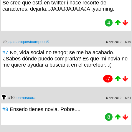
Se cree que está en twitter i hace recorte de
caracteres, dejarla...JAJAJJAJAJAJA :yaoming:
4
#9
jajaclaroquesicampeon3
6 abr 2012, 16:49
#7
No, vida social no tengo; se me ha acabado.
¿Sabes dónde puedo comprarla? Es que mi novia no
me quiere ayudar a buscarla en el carrefour. :(
-7
#10
lenmascarat
6 abr 2012, 16:51
#9
Enserio tienes novia. Pobre....
8