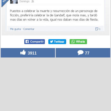
3911
77