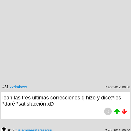
#31
xxdrakoxx
7 abr 2012, 00:38
lean las tres ultimas correcciones q hizo y dice:*les
*daré *satisfacción xD
0
#32
tusiempreestarasaqui
7 abr 2012, 00:40