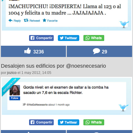
3236
29
Desalojen sus edificios por @noesnecesario
por
jozico
el 1 may 2012, 14:05