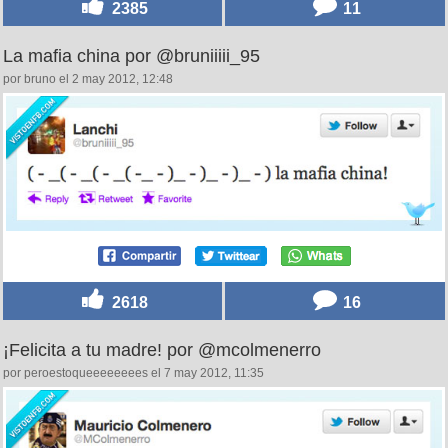
2385
11
La mafia china por @bruniiiii_95
por bruno el 2 may 2012, 12:48
2618
16
¡Felicita a tu madre! por @mcolmenerro
por peroestoqueeeeeeees el 7 may 2012, 11:35