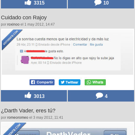
3315
10
Cuidado con Rajoy
por
roxinoo
el 1 may 2012, 14:47
3013
4
¿Darth Vader, eres tú?
por
romeoromeo
el 3 may 2012, 11:41