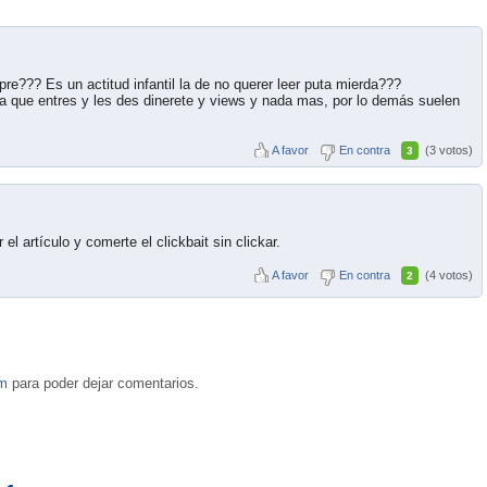
pre??? Es un actitud infantil la de no querer leer puta mierda???
ara que entres y les des dinerete y views y nada mas, por lo demás suelen
A favor
En contra
(3 votos)
3
 el artículo y comerte el clickbait sin clickar.
A favor
En contra
(4 votos)
2
om
para poder dejar comentarios.