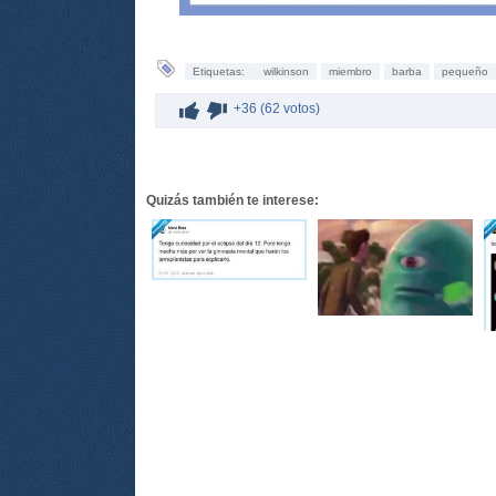
Etiquetas:
wilkinson
miembro
barba
pequeño
+36 (62 votos)
Quizás también te interese: