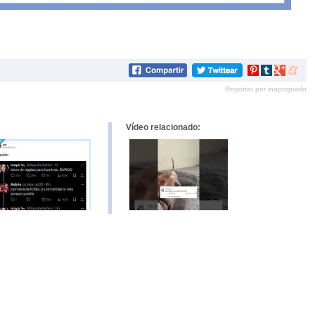
Compartir
Compartir
Compartir
Compar
en
en
en
en
Reportar por inapropiado
Pinterest
tumblr
Google+
mene
Vídeo relacionado: