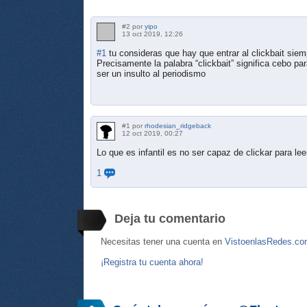
#2 por
yipo
13 oct 2019, 12:26
#1
tu consideras que hay que entrar al clickbait siem
Precisamente la palabra “clickbait” significa cebo p
ser un insulto al periodismo
#1 por
rhodesian_ridgeback
12 oct 2019, 00:27
Lo que es infantil es no ser capaz de clickar para leer
1
Deja tu comentario
Necesitas tener una cuenta en
VistoenlasRedes.c
¡Registra tu cuenta ahora!