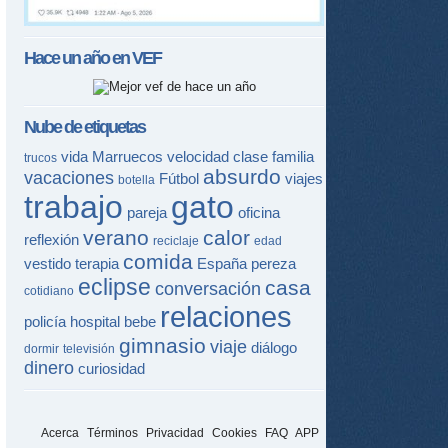
Hace un año en
VEF
Nube de etiquetas
vida
Marruecos
velocidad
clase
familia
trucos
absurdo
vacaciones
Fútbol
viajes
botella
trabajo
gato
pareja
oficina
verano
calor
reflexión
reciclaje
edad
comida
vestido
terapia
España
pereza
eclipse
casa
conversación
cotidiano
relaciones
policía
hospital
bebe
gimnasio
viaje
diálogo
dormir
televisión
dinero
curiosidad
Acerca
Términos
Privacidad
Cookies
FAQ
APP