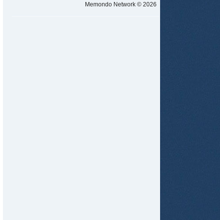
Memondo Network © 2026
tir
ame