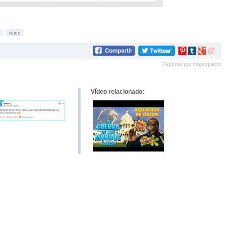
ruido
Compartir
Compartir
Compartir
Compar
en
en
en
en
Reportar por inapropiado
Pinterest
tumblr
Google+
mene
Vídeo relacionado: