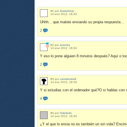
#1 por
shawnfrost
14 ene 2012, 18:33
Uhhh... que malote enviando su propia respuesta...
2
#2 por
aneetta
14 ene 2012, 18:34
Y eso lo pone alguien 8 minutos después? Aquí o tod
2
#3 por
cantabruka9
14 ene 2012, 18:34
Y si estudias con el ordenador qué?O si hablas con m
4
#4 por
Oderlods
14 ene 2012, 18:34
¿Y el que lo envia no es también un sin vida? Encim