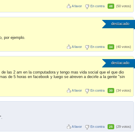
A favor
En contra
(50 votos)
48
destacado
o, por ejemplo.
A favor
En contra
(40 votos)
34
destacado
e las 2 am en la computadora y tengo mas vida social que el que dio
mas de 5 horas en facebook y luego se atreven a decirle a la gente "sin
A favor
En contra
(34 votos)
30
".
A favor
En contra
(29 votos)
25