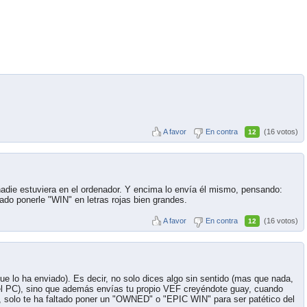
A favor
En contra
(16 votos)
12
nadie estuviera en el ordenador. Y encima lo envía él mismo, pensando:
tado ponerle "WIN" en letras rojas bien grandes.
A favor
En contra
(16 votos)
12
ue lo ha enviado). Es decir, no solo dices algo sin sentido (mas que nada,
l PC), sino que además envías tu propio VEF creyéndote guay, cuando
, solo te ha faltado poner un "OWNED" o "EPIC WIN" para ser patético del