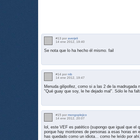
#13 por
averjeli
14 ene 2012, 19:40
Se nota que lo ha hecho él mismo. fail
#14 por
nib
14 ene 2012, 19:47
Menuda gilipollez, como si a las 2 de la madrugada 
"Qué guay que soy, le he dejado mal". Sólo le ha fal
#15 por
mongoplejico
14 ene 2012, 20:07
lol, este VEF es patético (supongo que igual que el q
porque hay montones de personas a esas horas en e
has quedado como un idiota... como he leído por ahí