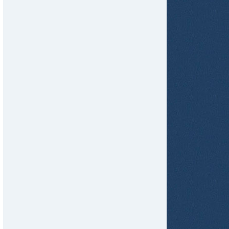
tir
ame