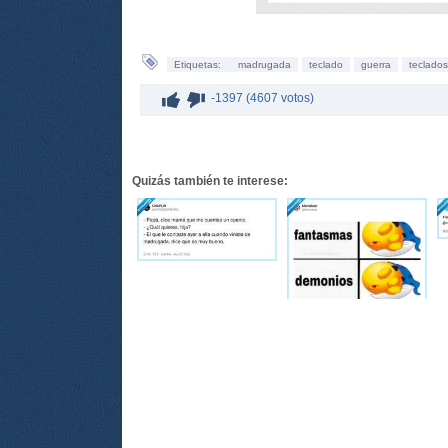
Etiquetas:
madrugada
teclado
guerra
teclados
-1397 (4607 votos)
Quizás también te interese: