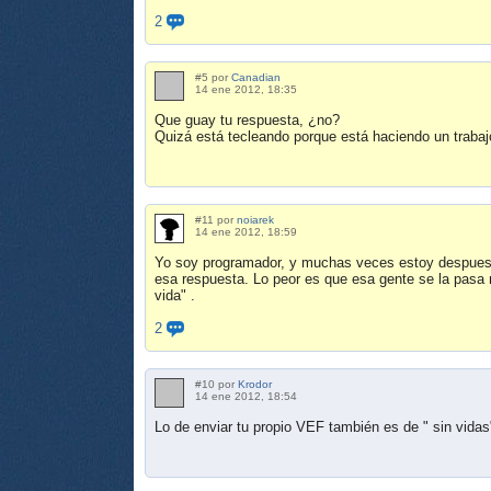
2
#5 por
Canadian
14 ene 2012, 18:35
Que guay tu respuesta, ¿no?
Quizá está tecleando porque está haciendo un trabaj
#11 por
noiarek
14 ene 2012, 18:59
Yo soy programador, y muchas veces estoy despues d
esa respuesta. Lo peor es que esa gente se la pasa 
vida" .
2
#10 por
Krodor
14 ene 2012, 18:54
Lo de enviar tu propio VEF también es de " sin vidas