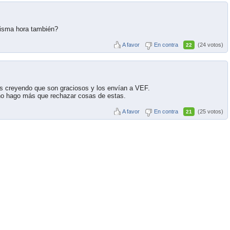
misma hora también?
A favor
En contra
(24 votos)
22
os creyendo que son graciosos y los envían a VEF.
no hago más que rechazar cosas de estas.
A favor
En contra
(25 votos)
21