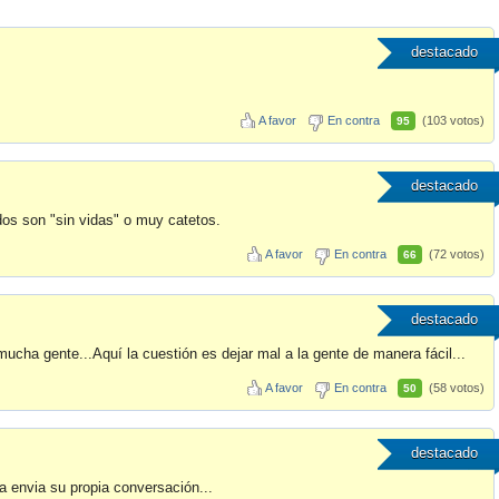
destacado
A favor
En contra
(103 votos)
95
destacado
os son "sin vidas" o muy catetos.
A favor
En contra
(72 votos)
66
destacado
ucha gente...Aquí la cuestión es dejar mal a la gente de manera fácil...
A favor
En contra
(58 votos)
50
destacado
a envia su propia conversación...