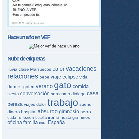
Hace un año en
VEF
Nube de etiquetas
vacaciones
calor
lluvia
clase
Marruecos
relaciones
viaje
eclipse
bebe
vida
gato
verano
comida
dormir
ligoteo
casa
conversación
siesta
sarcasmo
diálogo
trabajo
pereza
viajes
dolor
sueño
absurdo
gimnasio
dinero
hospital
perro
reflexión
ironía
nostalgia
niños
duda
botella
oficina
familia
España
cara