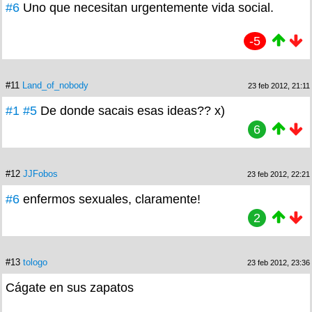
#6
Uno que necesitan urgentemente vida social.
-5
#11
Land_of_nobody
23 feb 2012, 21:11
#1
#5
De donde sacais esas ideas?? x)
6
#12
JJFobos
23 feb 2012, 22:21
#6
enfermos sexuales, claramente!
2
#13
tologo
23 feb 2012, 23:36
Cágate en sus zapatos