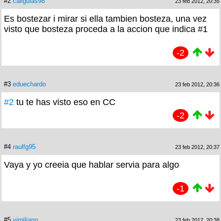
#2
caligulas98
23 feb 2012, 20:35
Es bostezar i mirar si ella tambien bosteza, una vez
visto que bosteza proceda a la accion que indica #1
-2
#3
eduechardo
23 feb 2012, 20:36
#2
tu te has visto eso en CC
-2
#4
raulfg95
23 feb 2012, 20:37
Vaya y yo creeia que hablar servia para algo
-1
#5
virgiliano
23 feb 2012, 20:38