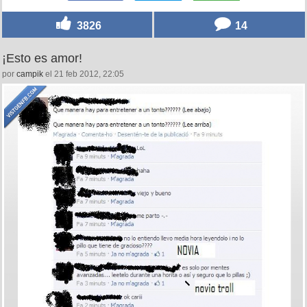
3826
14
¡Esto es amor!
por
campik
el 21 feb 2012, 22:05