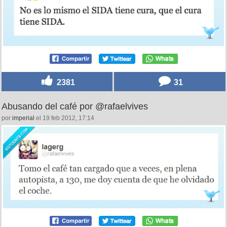
2381
31
Abusando del café por @rafaelvives
por
imperial
el 19 feb 2012, 17:14