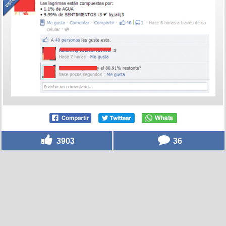
3903
36