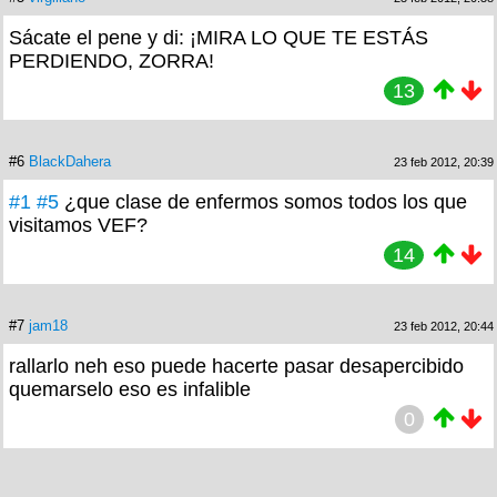
Sácate el pene y di: ¡MIRA LO QUE TE ESTÁS
PERDIENDO, ZORRA!
13
#6
BlackDahera
23 feb 2012, 20:39
#1
#5
¿que clase de enfermos somos todos los que
visitamos VEF?
14
#7
jam18
23 feb 2012, 20:44
rallarlo neh eso puede hacerte pasar desapercibido
quemarselo eso es infalible
0