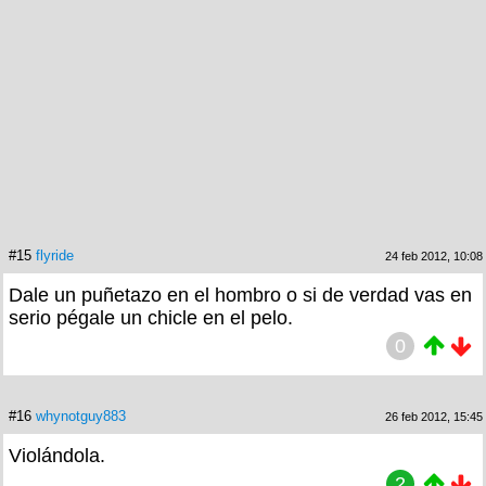
#15
flyride
24 feb 2012, 10:08
Dale un puñetazo en el hombro o si de verdad vas en
serio pégale un chicle en el pelo.
0
#16
whynotguy883
26 feb 2012, 15:45
Violándola.
2