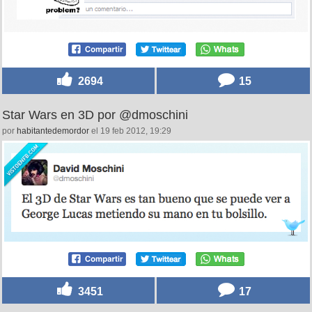
2694
15
Star Wars en 3D por @dmoschini
por
habitantedemordor
el 19 feb 2012, 19:29
3451
17