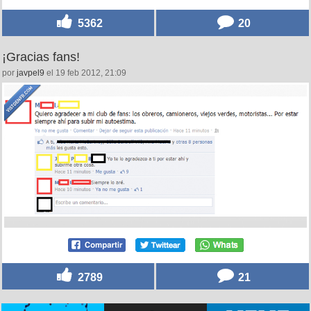
5362
20
¡Gracias fans!
por
javpel9
el 19 feb 2012, 21:09
2789
21