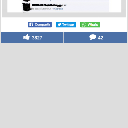
3827
42