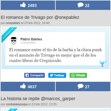
2493
22
El romance de Trivago por @onepablez
por
onepablez
el 23 feb 2012, 18:40
4637
27
La historia se repite @marcos_garper
por
contralaleysopa
el 23 feb 2012, 23:35