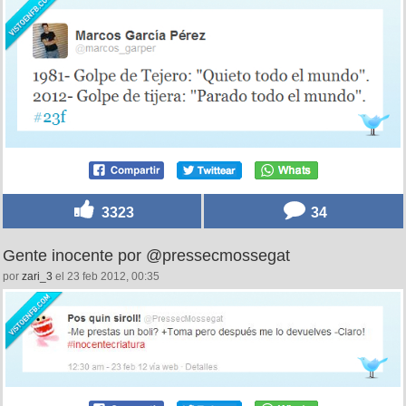
3323
34
Gente inocente por @pressecmossegat
por
zari_3
el 23 feb 2012, 00:35