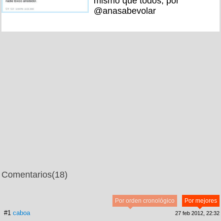
mismo que todos, por
@anasabevolar
Comentarios
(18)
Por orden cronológico
Por mejores
#1
caboa
27 feb 2012, 22:32