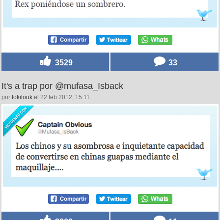
3529
33
It's a trap por @mufasa_Isback
por
lokilouk
el 22 feb 2012, 15:11