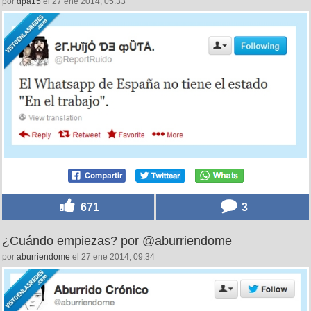
por
dpa15
el 27 ene 2014, 05:33
671
3
¿Cuándo empiezas? por @aburriendome
por
aburriendome
el 27 ene 2014, 09:34