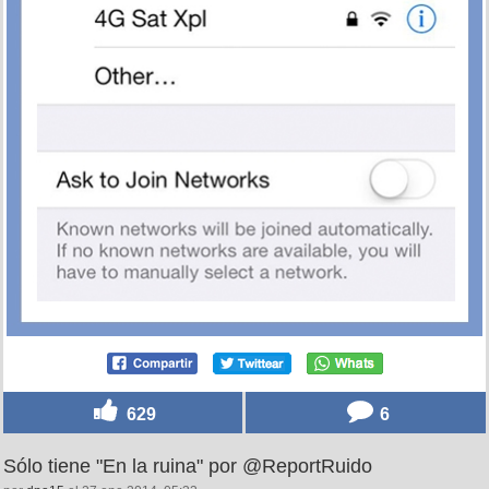
629
6
Sólo tiene "En la ruina" por @ReportRuido