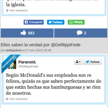
483
3
Ellos saben la verdad por @DefilippiFede
por
defilippifede
el 27 ene 2014, 00:48