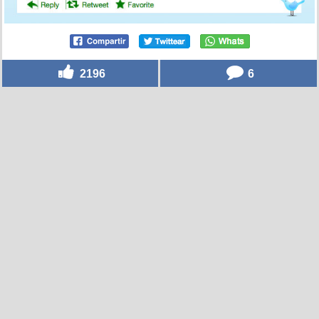
2196
6