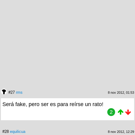
#27
rms
8 nov 2012, 01:53
Será fake, pero ser es para reírse un rato!
2
#28
equilicua
8 nov 2012, 12:29