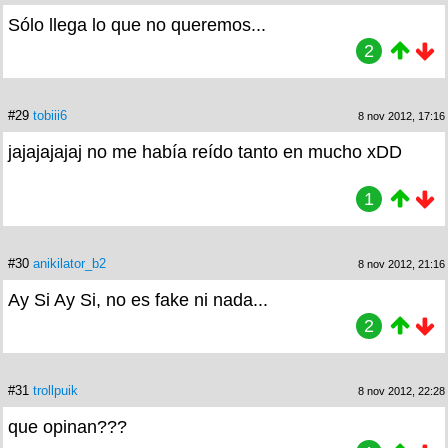
Sólo llega lo que no queremos...
2
#29
tobiii6
8 nov 2012, 17:16
jajajajajaj no me había reído tanto en mucho xDD
1
#30
anikilator_b2
8 nov 2012, 21:16
Ay Si Ay Si, no es fake ni nada...
2
#31
trollpuik
8 nov 2012, 22:28
que opinan???