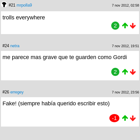
#21
mrpolla9
7 nov 2012, 02:58
trolls everywhere
2
#24
netra
7 nov 2012, 19:51
me parece mas grave que te guarden como Gordi
2
#26
erregey
7 nov 2012, 23:56
Fake! (siempre había querido escribir esto)
-1