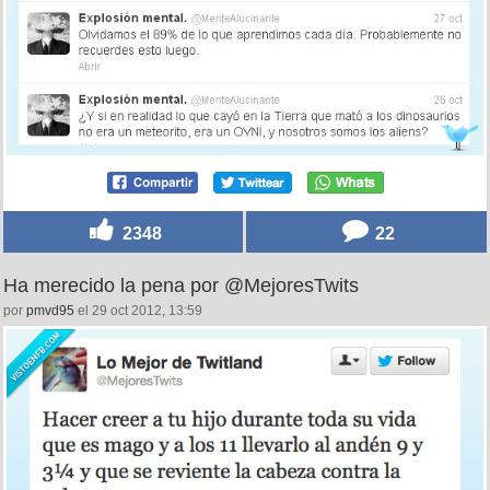
2348
22
Ha merecido la pena por @MejoresTwits
por
pmvd95
el 29 oct 2012, 13:59