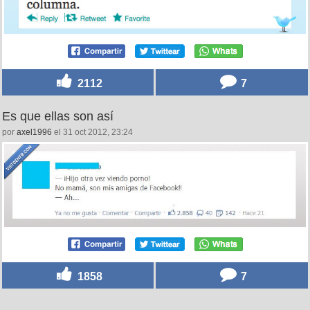
2112
7
Es que ellas son así
por
axel1996
el 31 oct 2012, 23:24
1858
7
Eso nos pasa por gordacor por @salitre83