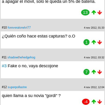
a apagar el móvil, solo le queda un 5% de bateria.
13
#10
foreveralonelvl77
4 nov 2012, 01:33
¿Quién coño hace estas capturas? o.O
1
#11
shadowthehedgehog
4 nov 2012, 03:32
#3
Fake o no, vaya descojone
7
#12
superpollastre
4 nov 2012, 12:04
quien llama a su novia "gordi" ?
-4