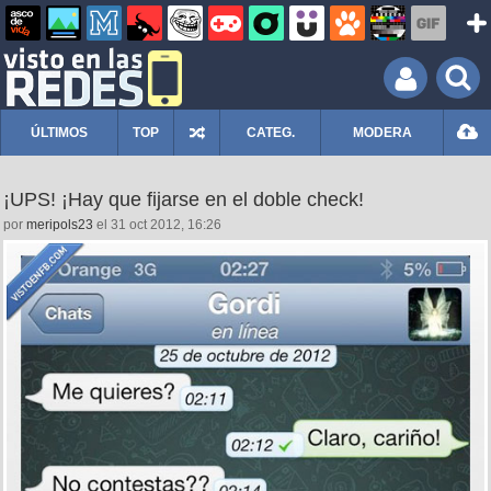
ÚLTIMOS
TOP
CATEG.
MODERA
¡UPS! ¡Hay que fijarse en el doble check!
por
meripols23
el 31 oct 2012, 16:26