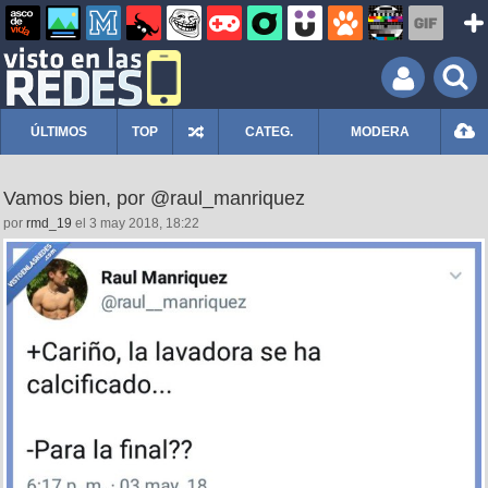
ÚLTIMOS
TOP
CATEG.
MODERA
Vamos bien, por @raul_manriquez
por
rmd_19
el 3 may 2018, 18:22