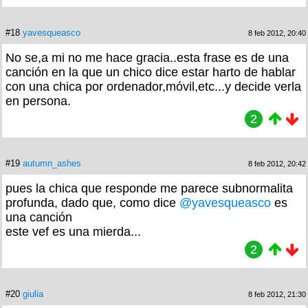
#18
yavesqueasco
8 feb 2012, 20:40
No se,a mi no me hace gracia..esta frase es de una
canción en la que un chico dice estar harto de hablar
con una chica por ordenador,móvil,etc...y decide verla
en persona.
2
#19
autumn_ashes
8 feb 2012, 20:42
pues la chica que responde me parece subnormalita
profunda, dado que, como dice
@yavesqueasco
es
una canción
este vef es una mierda...
2
#20
giulia
8 feb 2012, 21:30