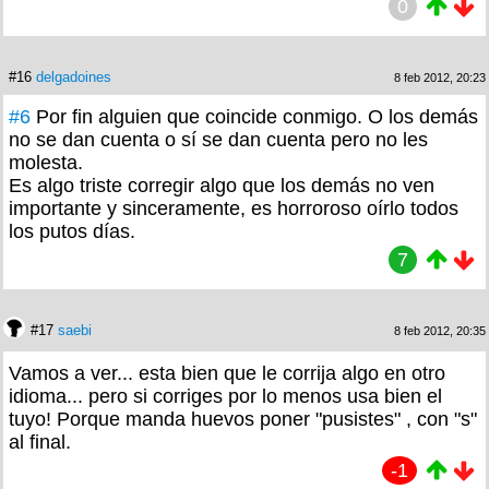
0
#16
delgadoines
8 feb 2012, 20:23
#6
Por fin alguien que coincide conmigo. O los demás
no se dan cuenta o sí se dan cuenta pero no les
molesta.
Es algo triste corregir algo que los demás no ven
importante y sinceramente, es horroroso oírlo todos
los putos días.
7
#17
saebi
8 feb 2012, 20:35
Vamos a ver... esta bien que le corrija algo en otro
idioma... pero si corriges por lo menos usa bien el
tuyo! Porque manda huevos poner "pusistes" , con "s"
al final.
-1