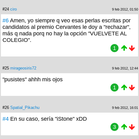
#24
ciro
9 feb 2012, 01:50
#6
Amen, yo siempre q veo esas perlas escritas por
candidatos al premio Cervantes le doy a "rechazar",
más q nada porq no hay la opción "VUELVETE AL
COLEGIO".
1
#25
mirageosiris72
9 feb 2012, 12:44
"pusistes" ahhh mis ojos
1
#26
Spatial_Pikachu
9 feb 2012, 16:01
#4
En su caso, sería "iStone" xDD
3