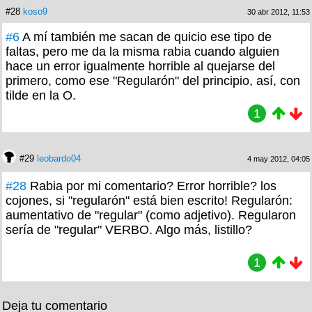
#28
koso9
30 abr 2012, 11:53
#6
A mí también me sacan de quicio ese tipo de
faltas, pero me da la misma rabia cuando alguien
hace un error igualmente horrible al quejarse del
primero, como ese "Regularón" del principio, así, con
tilde en la O.
1
#29
leobardo04
4 may 2012, 04:05
#28
Rabia por mi comentario? Error horrible? los
cojones, si "regularón" está bien escrito! Regularón:
aumentativo de "regular" (como adjetivo). Regularon
sería de "regular" VERBO. Algo más, listillo?
1
Deja tu comentario