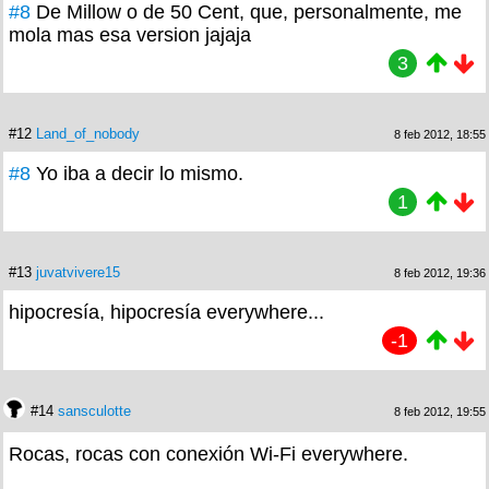
#8
De Millow o de 50 Cent, que, personalmente, me
mola mas esa version jajaja
3
#12
Land_of_nobody
8 feb 2012, 18:55
#8
Yo iba a decir lo mismo.
1
#13
juvatvivere15
8 feb 2012, 19:36
hipocresía, hipocresía everywhere...
-1
#14
sansculotte
8 feb 2012, 19:55
Rocas, rocas con conexión Wi-Fi everywhere.