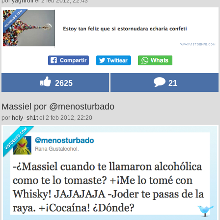
por
yagnroll
el 2 feb 2012, 22:43
2625
21
Massiel por @menosturbado
por
holy_sh1t
el 2 feb 2012, 22:20