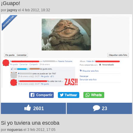
¡Guapo!
por
jagrey
el 4 feb 2012, 18:32
2601
23
Si yo tuviera una escoba
por
nogueras
el 3 feb 2012, 17:05