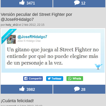
3471
12
Versión peculiar del Street Fighter por
@JoseRHidalgo7
por
holy_sh1t
el 2 feb 2012, 22:15
3982
28
¡Cuánta felicidad!