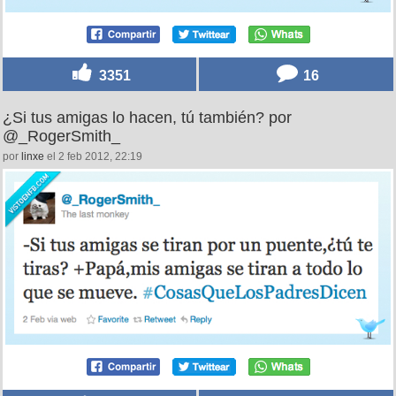
3351
16
¿Si tus amigas lo hacen, tú también? por
@_RogerSmith_
por
linxe
el 2 feb 2012, 22:19