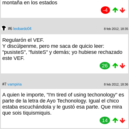
montaña en los estados
-4
#6
leobardo04
8 feb 2012, 18:35
Regularón el VEF.
Y discúlpenme, pero me saca de quicio leer:
"pusisteS", "fuisteS" y demás; yo hubiese rechazado
este VEF.
26
#7
vampiria
8 feb 2012, 18:36
A quien le importe, "I'm tired of using techonology" es
parte de la letra de Ayo Techonology. Igual el chico
estaba escuchándola y le gustó esa parte. Que mira
que sois tiquismiquis.
14