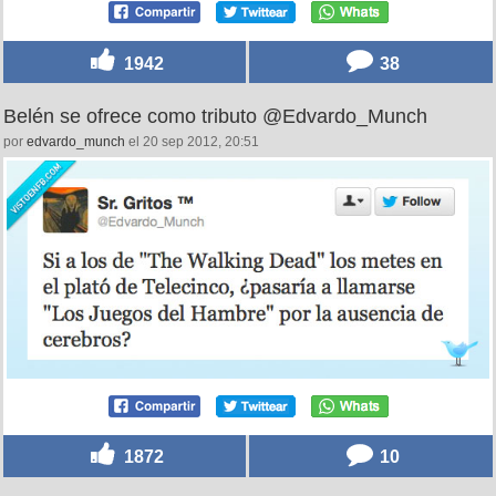
1942
38
Belén se ofrece como tributo @Edvardo_Munch
por
edvardo_munch
el 20 sep 2012, 20:51
1872
10