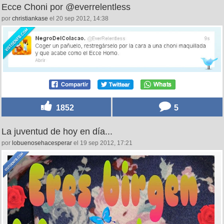
Ecce Choni por @everrelentless
por
christiankase
el 20 sep 2012, 14:38
1852
5
La juventud de hoy en día...
por
lobuenosehacesperar
el 19 sep 2012, 17:21