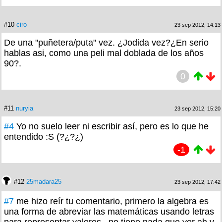
#10
ciro
23 sep 2012, 14:13
De una "puñetera/puta" vez. ¿Jodida vez?¿En serio
hablas asi, como una peli mal doblada de los años
90?.
0
#11
nuryia
23 sep 2012, 15:20
#4
Yo no suelo leer ni escribir así, pero es lo que he
entendido :S (?¿?¿)
-1
#12
25madara25
23 sep 2012, 17:42
#7
me hizo reír tu comentario, primero la algebra es
una forma de abreviar las matemáticas usando letras
para representar valores , no tiene nada que ver ah y