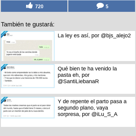
720
5
También te gustará:
La ley es así, por @bjs_alejo2
Qué bien te ha venido la
pasta eh, por
@SantiLiebanaR
Y de repente el parto pasa a
segundo plano, vaya
sorpresa, por @iLu_S_A