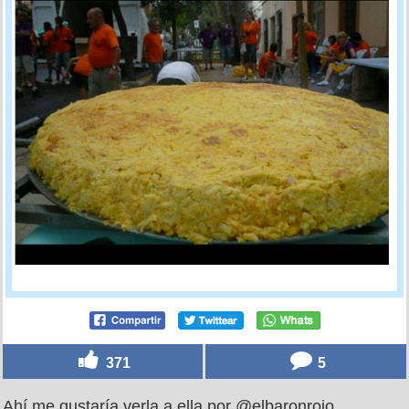
371
5
Ahí me gustaría verla a ella por @elbaronrojo