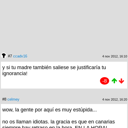
#7
ccadv16
4 nov 2012, 16:10
y si tu madre también saliese se justificaría tu
ignorancia!
-8
#8
celmey
4 nov 2012, 16:20
wow, la gente por aquí es muy estúpida...
no os llaman idiotas. la gracia es que en canarias
siempre hay retraso en la hora. EN LA HORA!