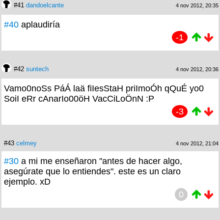
#41
dandoelcante
4 nov 2012, 20:35
#40
aplaudiría
-1
#42
suntech
4 nov 2012, 20:36
Vamo0noSs PáÁ laä fiIesStaH priImoÓh qQuÉ yo0
SoiI eRr cAnarIo00öH VacCiLoÖnN :P
-3
#43
celmey
4 nov 2012, 21:04
#30
a mi me enseñaron "antes de hacer algo,
asegúrate que lo entiendes". este es un claro
ejemplo. xD
0