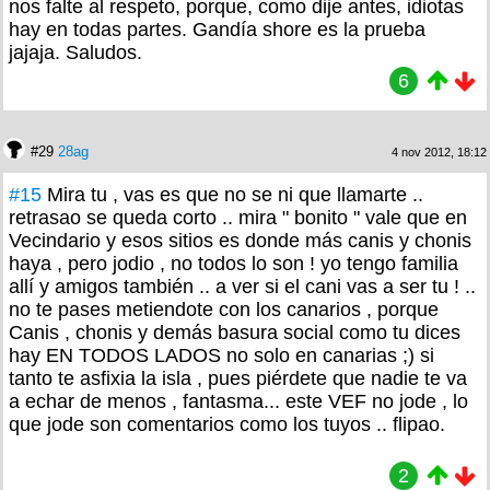
nos falte al respeto, porque, como dije antes, idiotas
hay en todas partes. Gandía shore es la prueba
jajaja. Saludos.
6
#29
28ag
4 nov 2012, 18:12
#15
Mira tu , vas es que no se ni que llamarte ..
retrasao se queda corto .. mira " bonito " vale que en
Vecindario y esos sitios es donde más canis y chonis
haya , pero jodio , no todos lo son ! yo tengo familia
allí y amigos también .. a ver si el cani vas a ser tu ! ..
no te pases metiendote con los canarios , porque
Canis , chonis y demás basura social como tu dices
hay EN TODOS LADOS no solo en canarias ;) si
tanto te asfixia la isla , pues piérdete que nadie te va
a echar de menos , fantasma... este VEF no jode , lo
que jode son comentarios como los tuyos .. flipao.
2