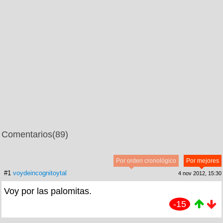
Comentarios
(89)
Por orden cronológico
Por mejores
#1
voydeincognitoytal
4 nov 2012, 15:30
Voy por las palomitas.
-15