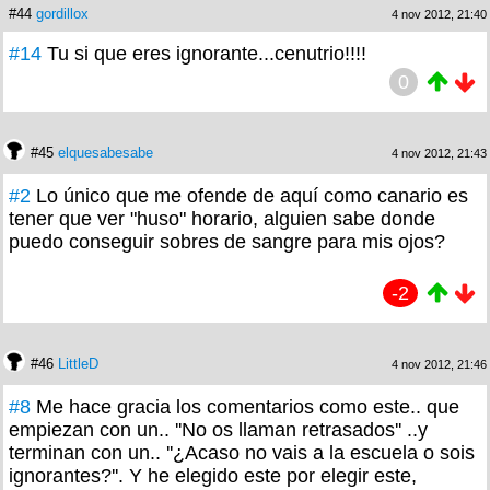
#44
gordillox
4 nov 2012, 21:40
#14
Tu si que eres ignorante...cenutrio!!!!
0
#45
elquesabesabe
4 nov 2012, 21:43
#2
Lo único que me ofende de aquí como canario es
tener que ver "huso" horario, alguien sabe donde
puedo conseguir sobres de sangre para mis ojos?
-2
#46
LittleD
4 nov 2012, 21:46
#8
Me hace gracia los comentarios como este.. que
empiezan con un.. ''No os llaman retrasados'' ..y
terminan con un.. ''¿Acaso no vais a la escuela o sois
ignorantes?''. Y he elegido este por elegir este,