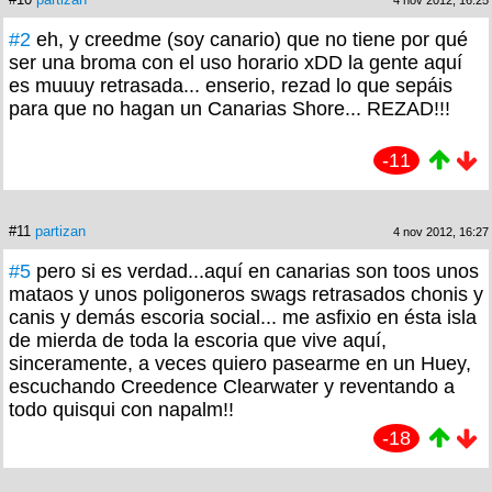
4 nov 2012, 16:25
#2
eh, y creedme (soy canario) que no tiene por qué
ser una broma con el uso horario xDD la gente aquí
es muuuy retrasada... enserio, rezad lo que sepáis
para que no hagan un Canarias Shore... REZAD!!!
-11
#11
partizan
4 nov 2012, 16:27
#5
pero si es verdad...aquí en canarias son toos unos
mataos y unos poligoneros swags retrasados chonis y
canis y demás escoria social... me asfixio en ésta isla
de mierda de toda la escoria que vive aquí,
sinceramente, a veces quiero pasearme en un Huey,
escuchando Creedence Clearwater y reventando a
todo quisqui con napalm!!
-18