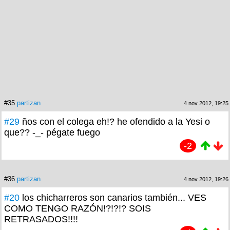
#35
partizan
4 nov 2012, 19:25
#29
ños con el colega eh!? he ofendido a la Yesi o
que?? -_- pégate fuego
-2
#36
partizan
4 nov 2012, 19:26
#20
los chicharreros son canarios también... VES
COMO TENGO RAZÓN!?!?!? SOIS
RETRASADOS!!!!