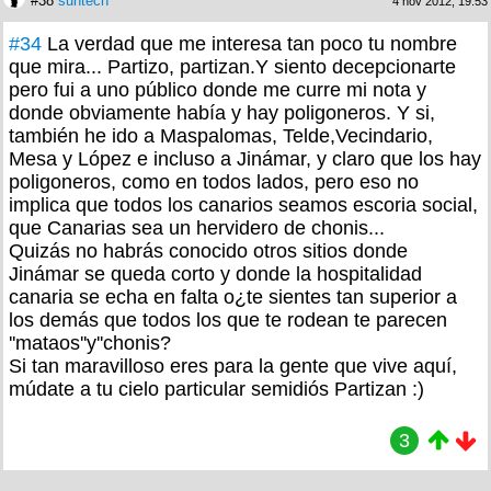
#38
suntech
4 nov 2012, 19:53
#34
La verdad que me interesa tan poco tu nombre
que mira... Partizo, partizan.Y siento decepcionarte
pero fui a uno público donde me curre mi nota y
donde obviamente había y hay poligoneros. Y si,
también he ido a Maspalomas, Telde,Vecindario,
Mesa y López e incluso a Jinámar, y claro que los hay
poligoneros, como en todos lados, pero eso no
implica que todos los canarios seamos escoria social,
que Canarias sea un hervidero de chonis...
Quizás no habrás conocido otros sitios donde
Jinámar se queda corto y donde la hospitalidad
canaria se echa en falta o¿te sientes tan superior a
los demás que todos los que te rodean te parecen
''mataos''y''chonis?
Si tan maravilloso eres para la gente que vive aquí,
múdate a tu cielo particular semidiós Partizan :)
3