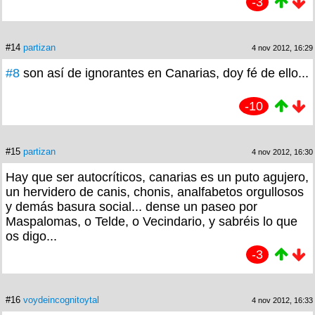
-3
#14
partizan
4 nov 2012, 16:29
#8
son así de ignorantes en Canarias, doy fé de ello...
-10
#15
partizan
4 nov 2012, 16:30
Hay que ser autocríticos, canarias es un puto agujero,
un hervidero de canis, chonis, analfabetos orgullosos
y demás basura social... dense un paseo por
Maspalomas, o Telde, o Vecindario, y sabréis lo que
os digo...
-3
#16
voydeincognitoytal
4 nov 2012, 16:33