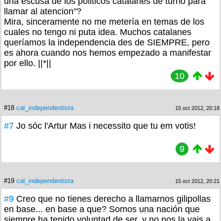
una escusa de los politicos catalanes de turno para
llamar al atencion"?
Mira, sinceramente no me metería en temas de los
cuales no tengo ni puta idea. Muchos catalanes
queríamos la independencia des de SIEMPRE, pero
es ahora cuando nos hemos empezado a manifestar
por ello. ||*||
10
#18
cat_independentista
15 oct 2012, 20:18
#7
Jo sóc l'Artur Mas i necessito que tu em votis!
9
#19
cat_independentista
15 oct 2012, 20:21
#9
Creo que no tienes derecho a llamarnos gilipollas
en base... en base a que? Somos una nación que
siempre ha tenido voluntad de ser, y no nos la vais a