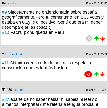
#28
simfu
15 oct 2012, 22:56
#9
Sinceramente no entiendo nada sobre españa
geograficamente,Pero tu comentario tenia 36 votos y
estaba en 0...y le di positivo, Sentí que era mi deber
desemparejar las cosas :)
#10
Pachu pichu queda en Peru -.-
0
#29
juanluki94
15 oct 2012, 23:22
#11
Si tanto crees en la democracia respeta la
constitución que es lo más básico.
-3
#30
lexlutor
15 oct 2012, 23:23
#27
aparte de no saber hablar ni sabeis ni leer? o
almenos interpretar? me referia a lengua propia, el