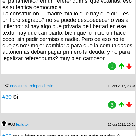
el parlamento? en un referendum si que votarias, eso
es autentica democracia.
La constitucion.... madre mia lo que hay que oir... es
un libro sagrado? no se puede desobedecer o vas al
infierno? si hay algo que privada de libertad en ese
texto, hay que cambiarlo, bien que lo hicieron hace
poco, sin pedir permiso a nadie. Pero de eso no te
quejas no? mejor cambiarla para que la comunidades
autonomas deban pagar primero la deuda, y no para
legalizar referendums? muy bien campeon
1
#32
andalucia_independiente
15 oct 2012, 23:28
#30
Sí.
3
#33
lexlutor
15 oct 2012, 23:31