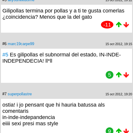
15 oct 2012, 19:12
Gilipollas termina por pollas y a ti te gusta comerlas
¿coincidencia? Menos que la del gato
-11
#6
marc19carpe99
15 oct 2012, 19:15
#5
Es gilipollas el subnormal del estado, IN-INDE-
INDEPENDECIA! ll*ll
5
#7
superpollastre
15 oct 2012, 19:20
ostia! i jo pensant que hi hauria batussa als
comentaris
in-inde-indepandencia
eiiii sexi presi mas style
9