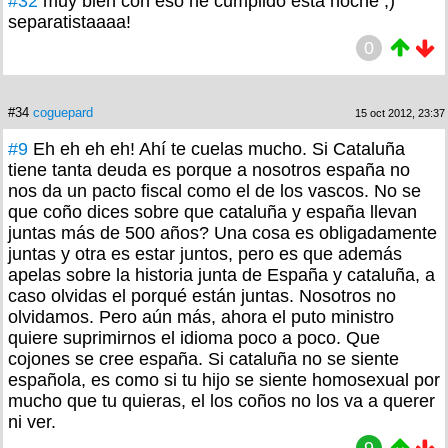
#32
muy bien con eso he cumplido esta noche ;)
separatistaaaa!
0
#34
coguepard
15 oct 2012, 23:37
#9
Eh eh eh eh! Ahí te cuelas mucho. Si Cataluña
tiene tanta deuda es porque a nosotros españa no
nos da un pacto fiscal como el de los vascos. No se
que coño dices sobre que cataluña y españa llevan
juntas más de 500 años? Una cosa es obligadamente
juntas y otra es estar juntos, pero es que además
apelas sobre la historia junta de España y cataluña, a
caso olvidas el porqué están juntas. Nosotros no
olvidamos. Pero aún más, ahora el puto ministro
quiere suprimirnos el idioma poco a poco. Que
cojones se cree españa. Si cataluña no se siente
española, es como si tu hijo se siente homosexual por
mucho que tu quieras, el los coños no los va a querer
ni ver.