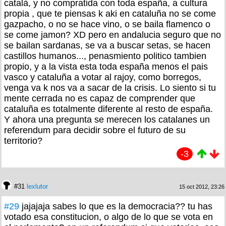
català, y no compratida con toda españa, a cultura
propia , que te piensas k aki en cataluña no se come
gazpacho, o no se hace vino, o se baila flamenco o
se come jamon? XD pero en andalucia seguro que no
se bailan sardanas, se va a buscar setas, se hacen
castillos humanos..., penasmiento politico tambien
propio, y a la vista esta toda españa menos el pais
vasco y cataluña a votar al rajoy, como borregos,
venga va k nos va a sacar de la crisis. Lo siento si tu
mente cerrada no es capaz de comprender que
cataluña es totalmente diferente al resto de españa.
Y ahora una pregunta se merecen los catalanes un
referendum para decidir sobre el futuro de su
territorio?
-3
#31
lexlutor
15 oct 2012, 23:26
#29
jajajaja sabes lo que es la democracia?? tu has
votado esa constitucion, o algo de lo que se vota en