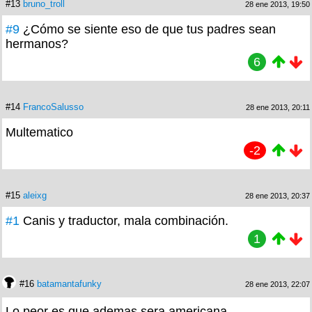
#13
bruno_troll
28 ene 2013, 19:50
#9
¿Cómo se siente eso de que tus padres sean
hermanos?
6
#14
FrancoSalusso
28 ene 2013, 20:11
Multematico
-2
#15
aleixg
28 ene 2013, 20:37
#1
Canis y traductor, mala combinación.
1
#16
batamantafunky
28 ene 2013, 22:07
Lo peor es que ademas sera americana...