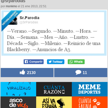
@srparodias
por
monkmo
el 21 ene 2013, 22:51
2130
11