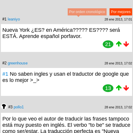
Por orden cronológico
Por mejores
#1
leaniyo
28 ene 2013, 17:01
Nueva York ¿ES? en América????? ES???? será
ESTÁ. Aprende español porfavor.
21
#2
greenhouse
28 ene 2013, 17:02
#1
No saben ingles y usan el traductor de google que
es lo mejor >_>
13
#3
pollo1
28 ene 2013, 17:02
Por lo que veo el autor de traducir las frases tampoco
está muy puesto en inglés. El verbo "to be" se traduce
como ser/estar. La traducción perfecta es "Nueva