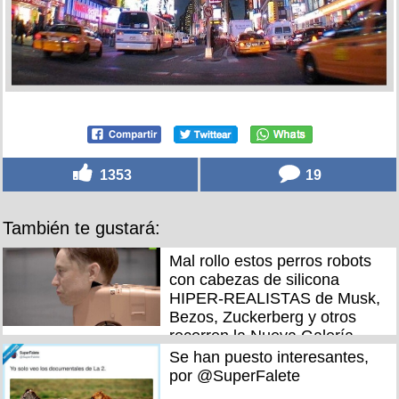
1353
19
También te gustará:
Mal rollo estos perros robots
con cabezas de silicona
HIPER-REALISTAS de Musk,
Bezos, Zuckerberg y otros
recorren la Nueva Galería
Nacional de Berlín
Se han puesto interesantes,
por @SuperFalete