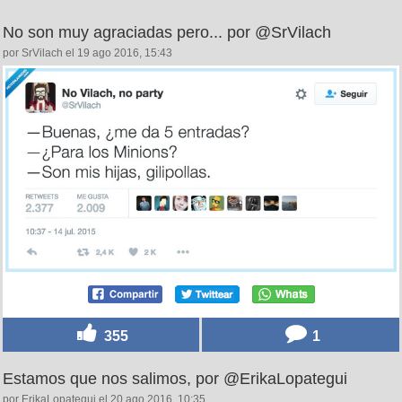
No son muy agraciadas pero... por @SrVilach
por SrVilach el 19 ago 2016, 15:43
355
1
Estamos que nos salimos, por @ErikaLopategui
por ErikaLopategui el 20 ago 2016, 10:35