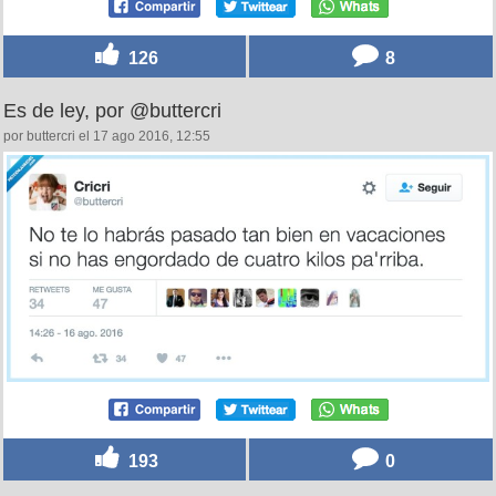
126
8
Es de ley, por @buttercri
por buttercri el 17 ago 2016, 12:55
193
0