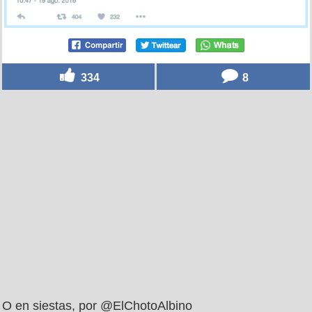
334
8
O en siestas, por @ElChotoAlbino