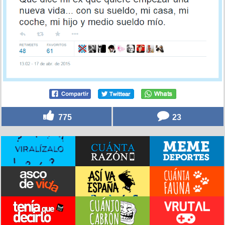
775
23