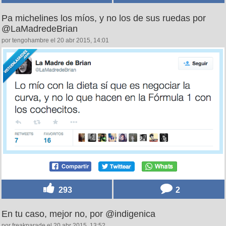
Pa michelines los míos, y no los de sus ruedas por
@LaMadredeBrian
por tengohambre el 20 abr 2015, 14:01
293
2
En tu caso, mejor no, por @indigenica
por freakparade el 20 abr 2015, 13:52