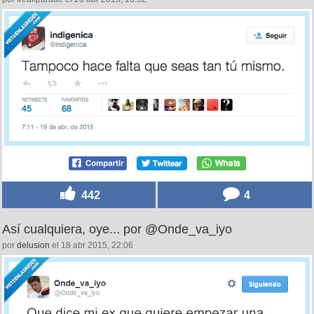
442
4
Así cualquiera, oye... por @Onde_va_iyo
por
delusion
el 18 abr 2015, 22:06