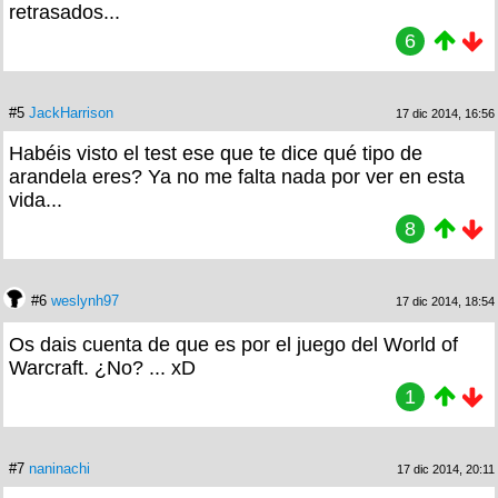
retrasados...
6
#5
JackHarrison
17 dic 2014, 16:56
Habéis visto el test ese que te dice qué tipo de
arandela eres? Ya no me falta nada por ver en esta
vida...
8
#6
weslynh97
17 dic 2014, 18:54
Os dais cuenta de que es por el juego del World of
Warcraft. ¿No? ... xD
1
#7
naninachi
17 dic 2014, 20:11