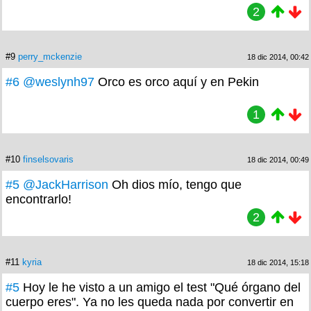
2
#9
perry_mckenzie
18 dic 2014, 00:42
#6
@weslynh97
Orco es orco aquí y en Pekin
1
#10
finselsovaris
18 dic 2014, 00:49
#5
@JackHarrison
Oh dios mío, tengo que
encontrarlo!
2
#11
kyria
18 dic 2014, 15:18
#5
Hoy le he visto a un amigo el test "Qué órgano del
cuerpo eres". Ya no les queda nada por convertir en