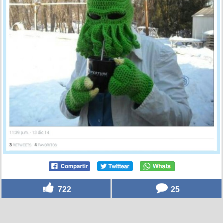
722
25