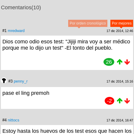
Comentarios
(10)
Por orden cronológico
Por mejores
#1
mredward
17 dic 2014, 12:46
Dios como odio esos test: "Jijiji mira voy a ser médico
porque me lo dijo un test" -El tonto del pueblo.
26
#3
penny_r
17 dic 2014, 15:16
pase el ling premoh
-2
#4
nittocs
17 dic 2014, 16:47
Estoy hasta los huevos de los test esos que hacen los