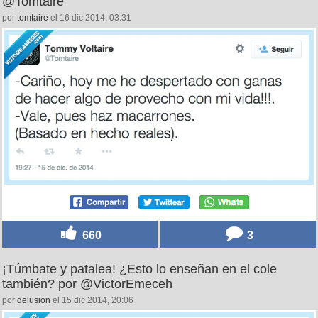
@Tomtaire
por
tomtaire
el 16 dic 2014, 03:31
660
3
¡Túmbate y patalea! ¿Esto lo enseñan en el cole
también? por @VictorEmeceh
por
delusion
el 15 dic 2014, 20:06