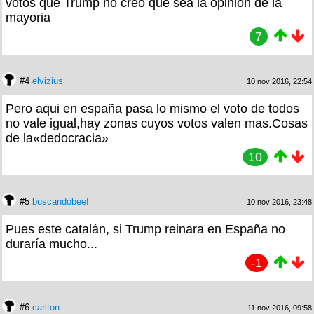
votos que Trump no creo que sea la opinion de la
mayoria
7
#4
elvizius
10 nov 2016, 22:54
Pero aqui en españa pasa lo mismo el voto de todos
no vale igual,hay zonas cuyos votos valen mas.Cosas
de la«dedocracia»
10
#5
buscandobeef
10 nov 2016, 23:48
Pues este catalán, si Trump reinara en España no
duraría mucho...
-1
#6
carlton
11 nov 2016, 09:58