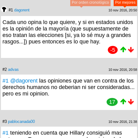
Por orden cronológico
Por mejores
#1
dagorent
10 nov 2016, 20:50
Cada uno opina lo que quiere, y si en estados unidos
es la opinión de la mayoría (que supuestamente de
eso tratan las elecciones [si, ya lo sé muy a grandes
rasgos...]) pues entonces es lo que hay.
-5
#2
advas
10 nov 2016, 20:58
#1
@dagorent
las opiniones que van en contra de los
derechos humanos no deberian ni ser consideradas...
pero es mi opinion.
17
#3
pablocanada00
10 nov 2016, 21:38
#1
teniendo en cuenta que Hillary consiguió mas