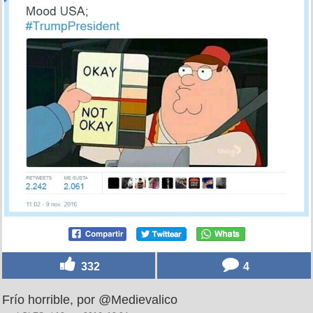
332
4
Frío horrible, por @Medievalico