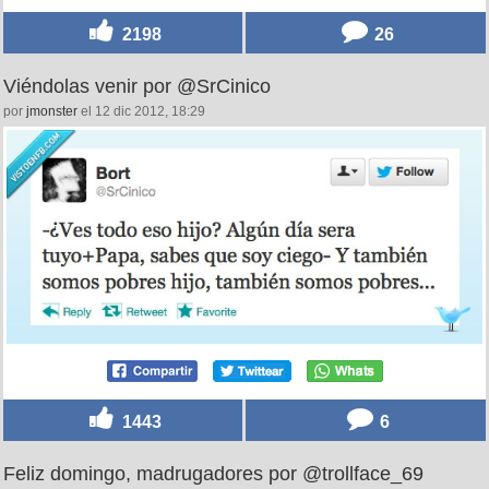
2198
26
Viéndolas venir por @SrCinico
por
jmonster
el 12 dic 2012, 18:29
1443
6
Feliz domingo, madrugadores por @trollface_69