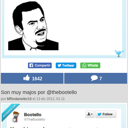
1642
7
Son muy majos por @thebootello
por
MRestaneitor16
el 13 dic 2012, 01:11