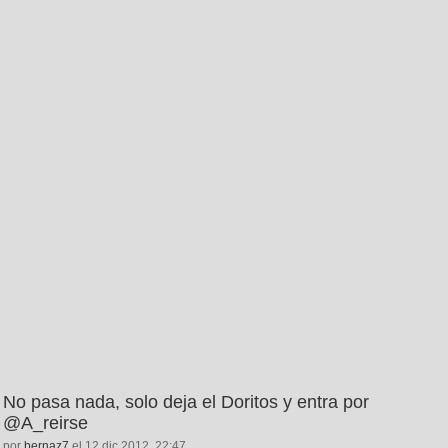
No pasa nada, solo deja el Doritos y entra por
@A_reirse
por
bernaz7
el 12 dic 2012, 22:47