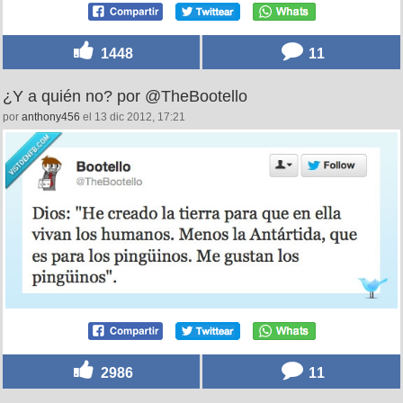
1448
11
¿Y a quién no? por @TheBootello
por
anthony456
el 13 dic 2012, 17:21
2986
11