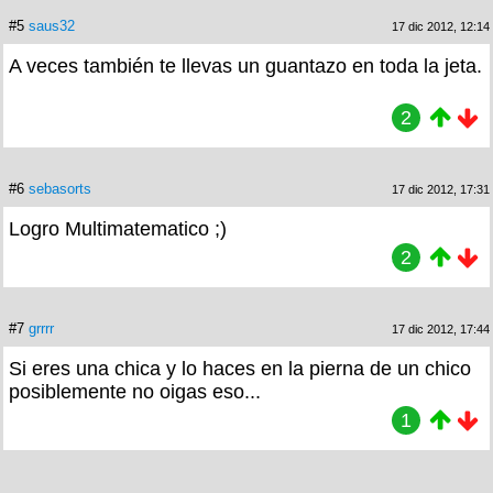
#5
saus32
17 dic 2012, 12:14
A veces también te llevas un guantazo en toda la jeta.
2
#6
sebasorts
17 dic 2012, 17:31
Logro Multimatematico ;)
2
#7
grrrr
17 dic 2012, 17:44
Si eres una chica y lo haces en la pierna de un chico
posiblemente no oigas eso...
1