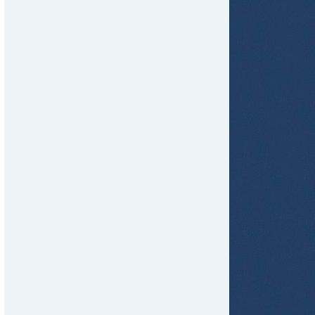
tir
ame