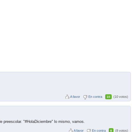
A favor
En contra
(10 votos)
10
de preescolar. "#HolaDiciembre" lo mismo, vamos.
A favor
En contra
(8 votos)
8