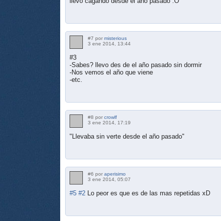
llevo cagando desde el año pasado :O
#7 por
misterious
3 ene 2014, 13:44
#3
-Sabes? llevo des de el año pasado sin dormir
-Nos vemos el año que viene
-etc.
#8 por
crowlf
3 ene 2014, 17:19
"Llevaba sin verte desde el año pasado"
#6 por
aperisimo
3 ene 2014, 05:07
#5
#2
Lo peor es que es de las mas repetidas xD