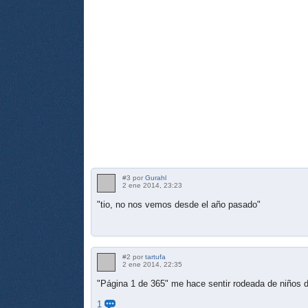
#3 por
Gurahl
2 ene 2014, 23:23
"tio, no nos vemos desde el año pasado"
#2 por
tartufa
2 ene 2014, 22:35
"Página 1 de 365" me hace sentir rodeada de niños 
1