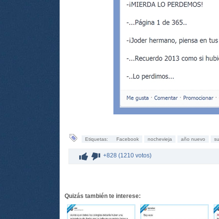
Etiquetas:
Facebook
nochevieja
año nuevo
s
+828 (1210 votos)
Quizás también te interese: