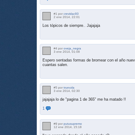
#1 por
crevidac93
2 ene 2014, 22:01
Los tópicos de siempre.. Jajajaja
#4 por
oveja_negra
3 ene 2014, 01:08
Espero sentadas formas de bromear con el año nuevo
cuantas salen.
#5 por
truevzla
3 ene 2014, 02:30
jajajaja lo de "pagina 1 de 365" me ha matado !!
1
#9 por
putusupremo
12 ene 2014, 15:18