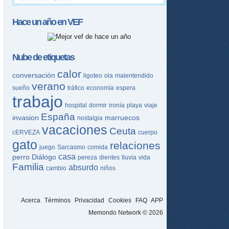
Hace un año en
VEF
Nube de etiquetas
calor
conversación
ligoteo
ola
malentendido
verano
sueño
tráfico
economía
espera
trabajo
hospital
dormir
ironía
playa
viaje
España
invasion
marruecos
nostalgia
vacaciones
Ceuta
cERVEZA
cuerpo
gato
relaciones
juego
Sarcasmo
comida
casa
perro
Diálogo
pereza
dientes
lluvia
vida
Familia
absurdo
cambio
niños
Acerca
Términos
Privacidad
Cookies
FAQ
APP
Memondo Network © 2026