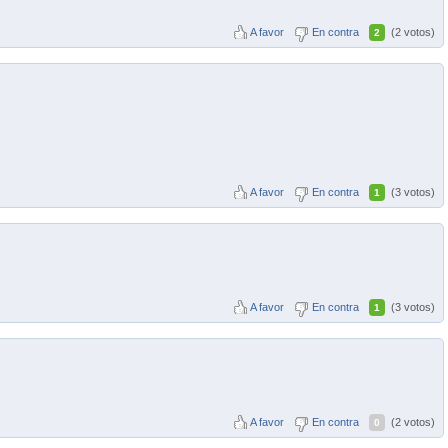
A favor
En contra
(2 votos)
2
A favor
En contra
(3 votos)
1
A favor
En contra
(3 votos)
1
A favor
En contra
(2 votos)
0