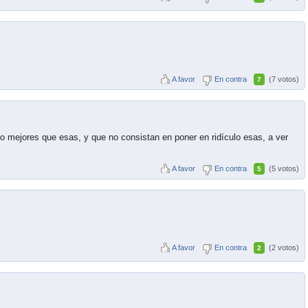
A favor
En contra
(7 votos)
7
 mejores que esas, y que no consistan en poner en ridículo esas, a ver
A favor
En contra
(5 votos)
5
A favor
En contra
(2 votos)
2