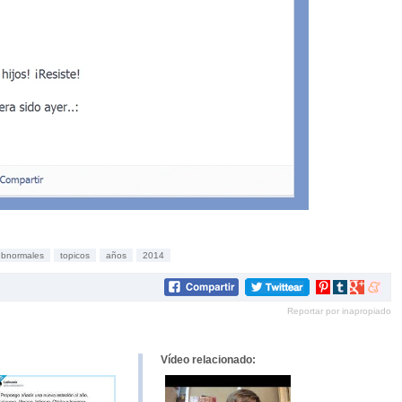
ubnormales
topicos
años
2014
Compartir
Compartir
Compartir
Compar
en
en
en
en
Reportar por inapropiado
Pinterest
tumblr
Google+
mene
Vídeo relacionado: