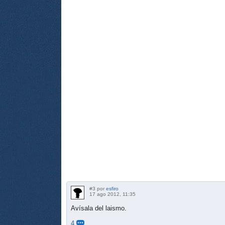
#3 por
esfiro
17 ago 2012, 11:35
Avísala del laismo.
4