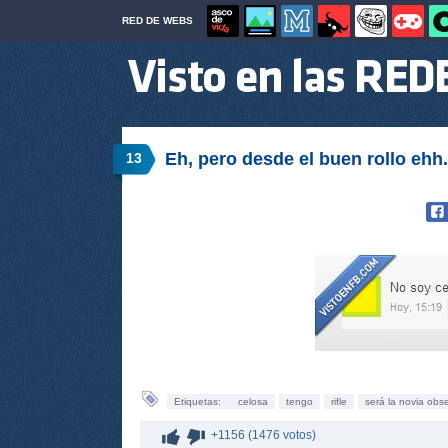
RED DE WEBS
Eh, pero desde el buen rollo ehh.
13
Etiquetas:
celosa
tengo
rifle
será la novia obs
+1156 (1476 votos)