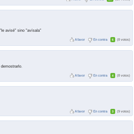
"le avisé" sino "avísala"
A favor
En contra
(8 votos)
6
 demostrarlo.
A favor
En contra
(8 votos)
4
A favor
En contra
(9 votos)
3