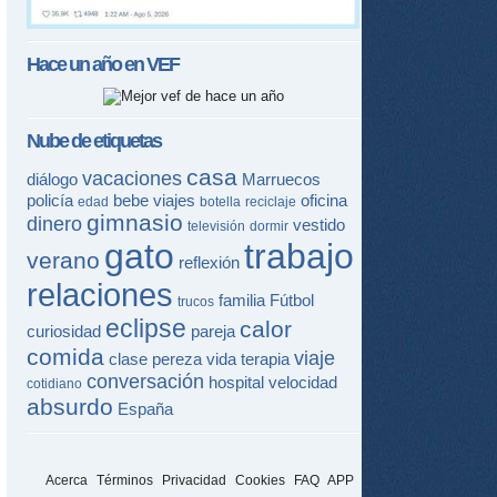
Hace un año en
VEF
Nube de etiquetas
casa
vacaciones
diálogo
Marruecos
policía
bebe
viajes
oficina
edad
botella
reciclaje
gimnasio
dinero
vestido
televisión
dormir
gato
trabajo
verano
reflexión
relaciones
familia
Fútbol
trucos
eclipse
calor
curiosidad
pareja
comida
viaje
clase
pereza
vida
terapia
conversación
hospital
velocidad
cotidiano
absurdo
España
Acerca
Términos
Privacidad
Cookies
FAQ
APP