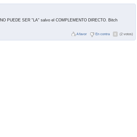
cto, NO PUEDE SER "LA" salvo el COMPLEMENTO DIRECTO. Bitch
A favor
En contra
(2 votos)
0