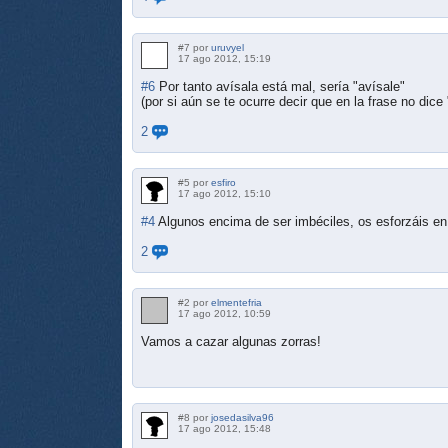
#7 por
uruvyel
17 ago 2012, 15:19
#6
Por tanto avísala está mal, sería "avísale"
(por si aún se te ocurre decir que en la frase no dice 
2
#5 por
esfiro
17 ago 2012, 15:10
#4
Algunos encima de ser imbéciles, os esforzáis en
2
#2 por
elmentefria
17 ago 2012, 10:59
Vamos a cazar algunas zorras!
#8 por
josedasilva96
17 ago 2012, 15:48