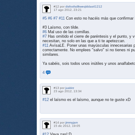
#12 por
disfosfsdlkweqlddas41212
17 ago 2012, 23:21
#5
#6
#7
#11
Con esto no hacéis más que confirmar l
#3 Laísmo, con tilde.
#6
Mal uso de las comillas.
#7
Has omitido el cierre de paréntesis y el punto, y
necesitan, no solo en las que a ti te apetezcan.
#11
AvísaLE. Poner unas mayúsculas innecesarias par
correctamente. No emplees "salvo" si no tienes ni p
similares.
Ya sabéis, sois todos unos inútiles y unos analfabe
4
#13 por
juakirz
23 ago 2012, 13:34
#12
el laísmo es el laísmo, aunque no te guste xD
#14 por
jimmyjam
15 dic 2012, 19:05
#12
Vaya zas!:D