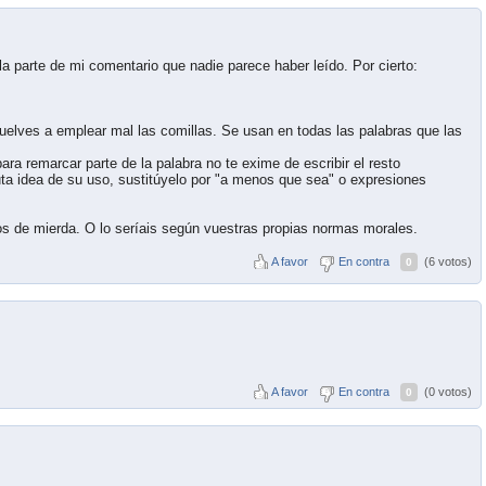
a parte de mi comentario que nadie parece haber leído. Por cierto:
 vuelves a emplear mal las comillas. Se usan en todas las palabras que las
a remarcar parte de la palabra no te exime de escribir el resto
uta idea de su uso, sustitúyelo por "a menos que sea" o expresiones
tos de mierda. O lo seríais según vuestras propias normas morales.
A favor
En contra
(6 votos)
0
A favor
En contra
(0 votos)
0