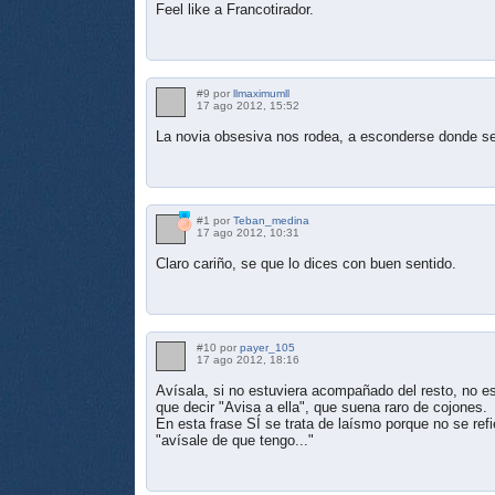
Feel like a Francotirador.
#9 por
llmaximumll
17 ago 2012, 15:52
La novia obsesiva nos rodea, a esconderse donde s
#1 por
Teban_medina
17 ago 2012, 10:31
Claro cariño, se que lo dices con buen sentido.
#10 por
payer_105
17 ago 2012, 18:16
Avísala, si no estuviera acompañado del resto, no 
que decir "Avisa a ella", que suena raro de cojones.
En esta frase SÍ se trata de laísmo porque no se ref
"avísale de que tengo..."