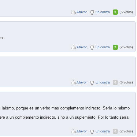
A favor
En contra
(5 votos)
3
ea.
A favor
En contra
(2 votos)
2
A favor
En contra
(6 votos)
0
es laísmo, porque es un verbo más complemento indirecto. Sería lo mismo
iere a un complemento indirecto, sino a un suplemento. Por lo tanto sería
A favor
En contra
(2 votos)
0