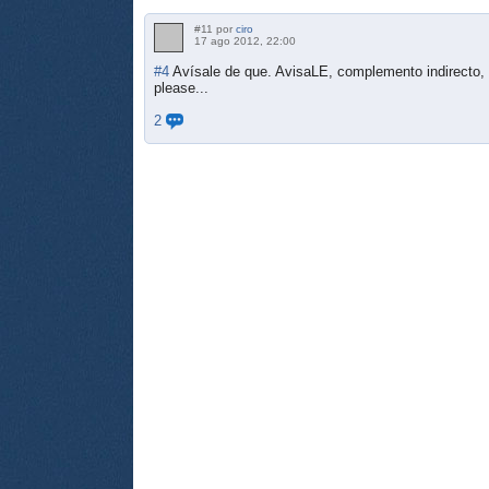
#11 por
ciro
17 ago 2012, 22:00
#4
Avísale de que. AvisaLE, complemento indire
please...
2