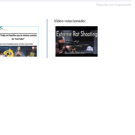
en
en
en
en
Reportar por inapropiado
Pinterest
tumblr
Google+
mene
Vídeo relacionado: