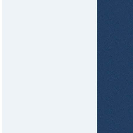
tir
ame