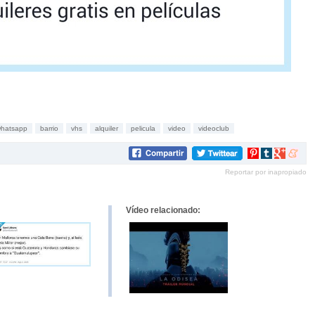
hatsapp
barrio
vhs
alquiler
pelicula
video
videoclub
Compartir
Compartir
Compartir
Compar
en
en
en
en
Reportar por inapropiado
Pinterest
tumblr
Google+
mene
Vídeo relacionado: