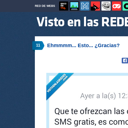
RED DE WEBS
Ehmmmm... Esto... ¿Gracias?
11