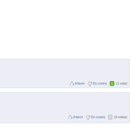
A favor
En contra
(1 voto)
1
A favor
En contra
(0 votos)
0