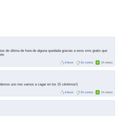
bios de última de hora de alguna quedada gracias a esos sms gratis que
pre.
A favor
En contra
(9 votos)
9
andemos uno nos vamos a cagar en los 15 céntimos!)
A favor
En contra
(4 votos)
4