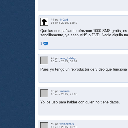
#4 por
in0xid
16 ene 2015, 13:42
Que las compañias te ofrezcan 1000 SMS gratis, es com
sencillamente, ya sean VHS o DVD. Nadie alquila nad
1
#2 por
ace_frehley
16 ene 2015, 08:07
Pues yo tengo un reproductor de vídeo que funciona
#6 por
manisa
16 ene 2015, 21:08
Yo los uso para hablar con quien no tiene datos.
#8 por
xblackcatx
17 ene 2015, 16:18