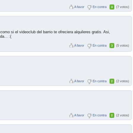
A favor
En contra
(7 votos)
3
o si el videoclub del barrio te ofreciera alquileres gratis. Asi,
a... :(
A favor
En contra
(5 votos)
3
A favor
En contra
(2 votos)
2
A favor
En contra
(2 votos)
2