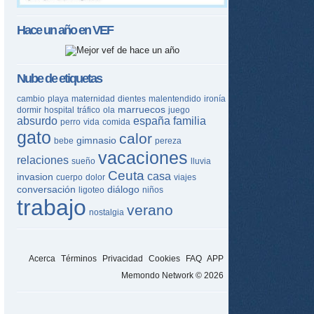
Hace un año en
VEF
Nube de etiquetas
cambio
playa
maternidad
dientes
malentendido
ironía
marruecos
dormir
hospital
tráfico
ola
juego
absurdo
españa
familia
perro
vida
comida
gato
calor
gimnasio
bebe
pereza
vacaciones
relaciones
sueño
lluvia
Ceuta
casa
invasion
cuerpo
dolor
viajes
conversación
diálogo
ligoteo
niños
trabajo
verano
nostalgia
Acerca
Términos
Privacidad
Cookies
FAQ
APP
Memondo Network © 2026