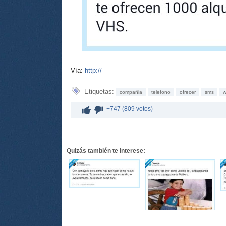
Vía:
http://
Etiquetas:
compañia
telefono
ofrecer
sms
w
+747 (809 votos)
Quizás también te interese: