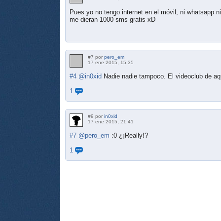
Pues yo no tengo internet en el móvil, ni whatsapp 
me dieran 1000 sms gratis xD
#7 por
pero_em
17 ene 2015, 15:35
#4
@in0xid
Nadie nadie tampoco. El videoclub de aq
1
#9 por
in0xid
17 ene 2015, 21:41
#7
@pero_em
:0 ¿¡Really!?
1