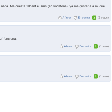
ni nada. Me cuesta 10cent el sms (en vodafone), ya me gustaría a mi que
A favor
En contra
(2 votos)
2
uí funciona.
A favor
En contra
(1 voto)
1
A favor
En contra
(1 voto)
1