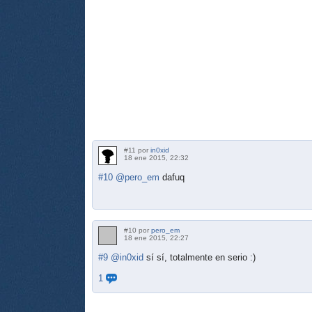
#11 por
in0xid
18 ene 2015, 22:32
#10
@pero_em
dafuq
#10 por
pero_em
18 ene 2015, 22:27
#9
@in0xid
sí sí, totalmente en serio :)
1