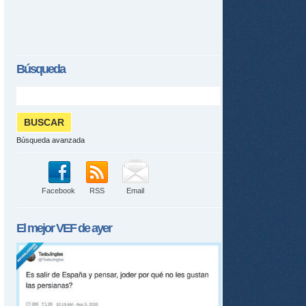
Búsqueda
Búsqueda avanzada
Facebook
RSS
Email
El mejor
VEF
de ayer