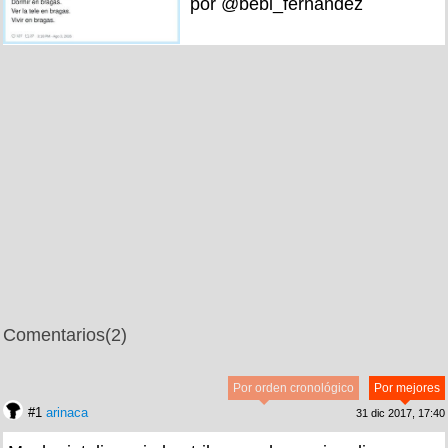
por @bebi_fernandez
Comentarios
(2)
Por orden cronológico
Por mejores
#1
arinaca
31 dic 2017, 17:40