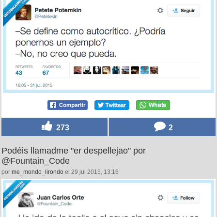
273
2
Podéis llamadme "er despellejao" por
@Fountain_Code
por
me_mondo_lirondo
el 29 jul 2015, 13:16