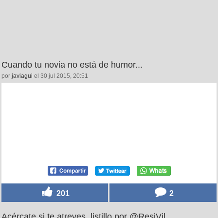
Cuando tu novia no está de humor...
por
javiagui
el 30 jul 2015, 20:51
201
2
Acércate si te atreves, listillo por @ResiVil