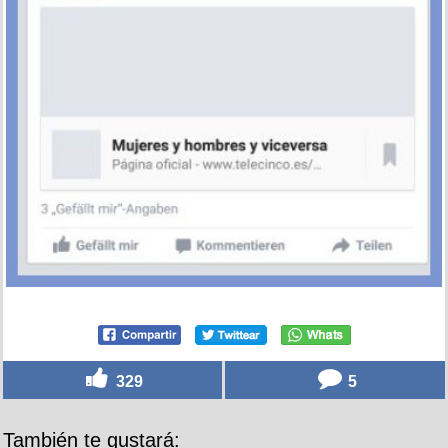
329
5
También te gustará: