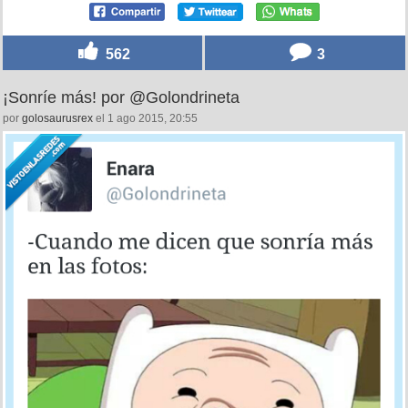
562
3
¡Sonríe más! por @Golondrineta
por
golosaurusrex
el 1 ago 2015, 20:55