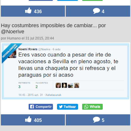
436
4
Hay costumbres imposibles de cambiar... por
@Noerive
por Humano el 31 jul 2015, 20:44
405
5