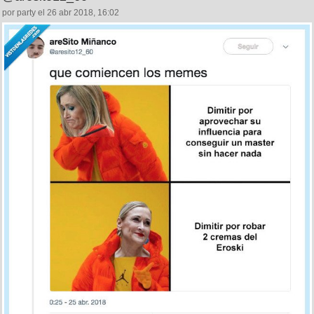
87
5
Lo de Cifuentes está dejando memes que son oro, por
@aresito12_60
por party el 26 abr 2018, 16:02