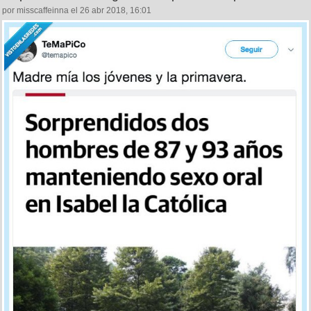
— Alberto Moreno (@albertopajariyo)
April 27, 2018
242
4
La primavera la sangre altera, por @temapico
por misscaffeinna el 26 abr 2018, 16:01