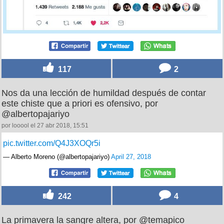
117
2
Nos da una lección de humildad después de contar
este chiste que a priori es ofensivo, por
@albertopajariyo
por looool el 27 abr 2018, 15:51
pic.twitter.com/Q4J3XOQr5i