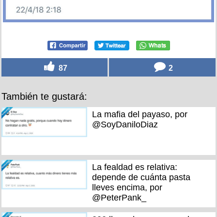
87
2
También te gustará:
La mafia del payaso, por
@SoyDaniloDiaz
La fealdad es relativa:
depende de cuánta pasta
lleves encima, por
@PeterPank_