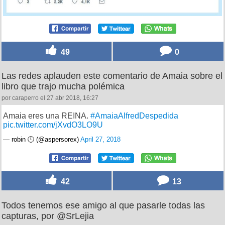
49
0
Las redes aplauden este comentario de Amaia sobre el
libro que trajo mucha polémica
por caraperro el 27 abr 2018, 16:27
Amaia eres una REINA.
#AmaiaAlfredDespedida
pic.twitter.com/jXvdO3LO9U
— robin 🕛 (@aspersorex)
April 27, 2018
42
13
Todos tenemos ese amigo al que pasarle todas las
capturas, por @SrLejia