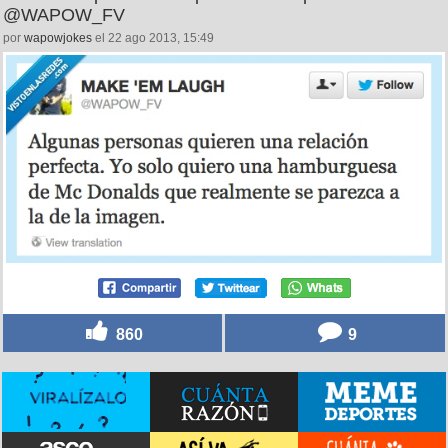
@WAPOW_FV
por
wapowjokes
el 22 ago 2013, 15:49
860
9