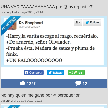
UNA VARITAAAAAAAAAAA por @javierpastor7
por
javiph
el 21 ago 2013, 23:14
1327
12
No hay quien me gane por @perobuenoh
por
sanpi
el 22 ago 2013, 11:02