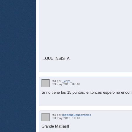
...QUE INSISTA.
#3 por
_yeyo_
23 may 2015, 07:48
Si no tiene los 15 puntos, entonces espero no encontr
#4 por
robbenquenosvamos
23 may 2015, 10:13
Grande Matías!!