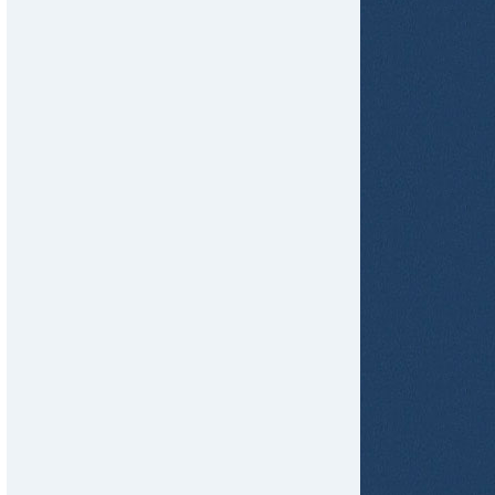
tir
ame