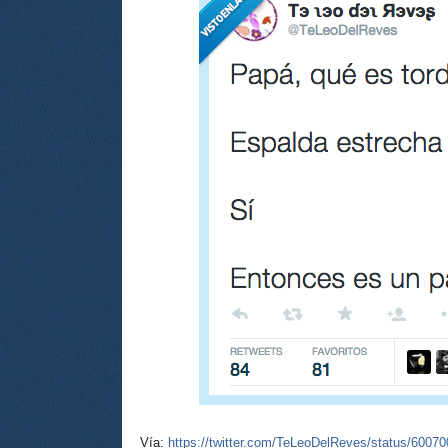
Vía:
https://twitter.com/TeLeoDelReves/status/600