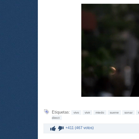
Etiquetas:
vivo
vivir
miedo
suene
sonar
direct
+411 (467 votos)