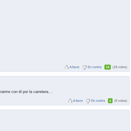
A favor
En contra
(18 votos)
18
arme con él por la carretera....
A favor
En contra
(6 votos)
4