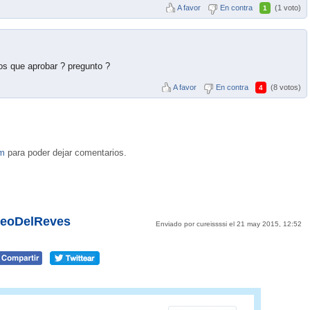
A favor
En contra
(1 voto)
1
os que aprobar ? pregunto ?
A favor
En contra
(8 votos)
4
om
para poder dejar comentarios.
LeoDelReves
Enviado por cureissssi el 21 may 2015, 12:52