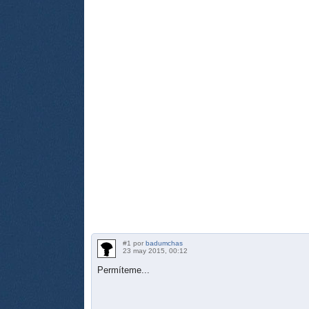
#1 por
badumchas
23 may 2015, 00:12
Permíteme...