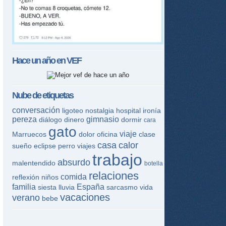
Hace un año en
VEF
Nube de etiquetas
conversación
ligoteo
nostalgia
hospital
ironía
pereza
gimnasio
diálogo
dinero
dormir
cara
gato
viaje
Marruecos
dolor
oficina
clase
casa
calor
sueño
eclipse
perro
viajes
trabajo
absurdo
malentendido
botella
relaciones
comida
reflexión
niños
familia
España
siesta
lluvia
sarcasmo
vida
vacaciones
verano
bebe