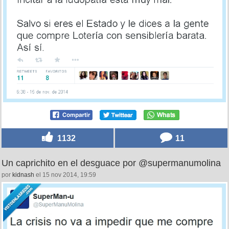
1132
11
Un caprichito en el desguace por @supermanumolina
por
kidnash
el 15 nov 2014, 19:59