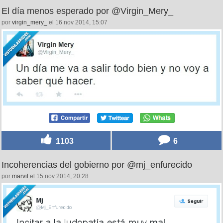
El día menos esperado por @Virgin_Mery_
por
virgin_mery_
el 16 nov 2014, 15:07
1103
6
Incoherencias del gobierno por @mj_enfurecido
por
marvil
el 15 nov 2014, 20:28