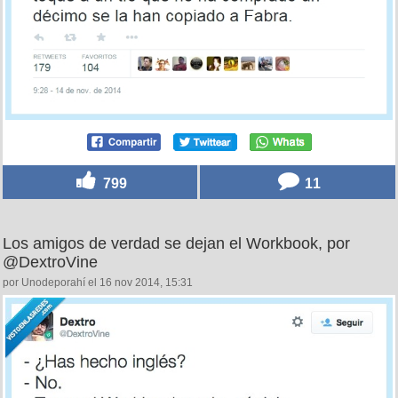
799
11
Los amigos de verdad se dejan el Workbook, por
@DextroVine
por Unodeporahí el 16 nov 2014, 15:31