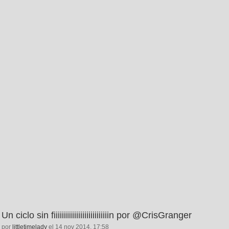
Un ciclo sin fiiiiiiiiiiiiiiiiiiiiiiiiiiin por @CrisGranger
por
littletimelady
el 14 nov 2014, 17:58