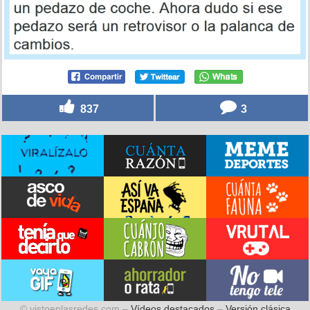
837
3
© vistoenlasredes.com –
Vídeos destacados
–
Versión clásica