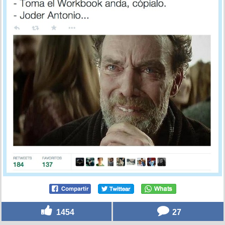
1454
27