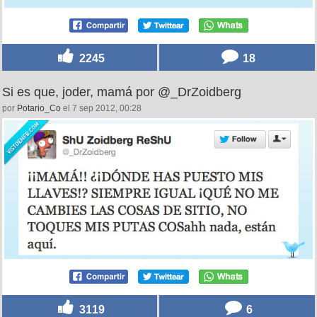
2245
18
Si es que, joder, mamá por @_DrZoidberg
por
Potario_Co
el 7 sep 2012, 00:28
3119
6