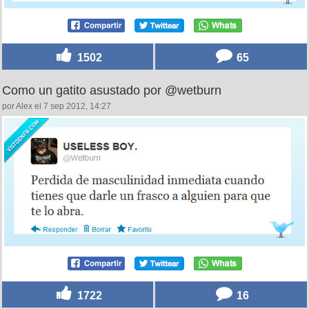
1502
65
Como un gatito asustado por @wetburn
por Alex el 7 sep 2012, 14:27
1722
16