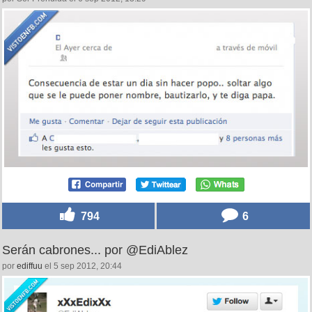
794
6
Serán cabrones... por @EdiAblez
por
ediffuu
el 5 sep 2012, 20:44