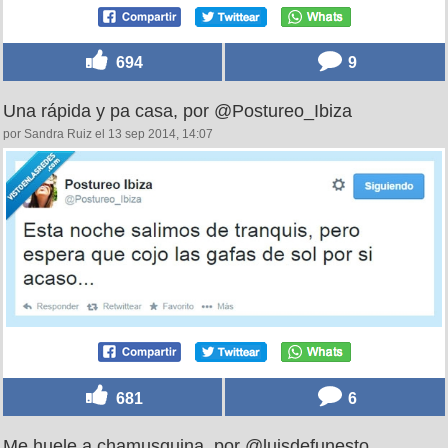
694
9
Una rápida y pa casa, por @Postureo_Ibiza
por Sandra Ruiz el 13 sep 2014, 14:07
681
6
Me huele a chamusquina, por @luisdefunesto