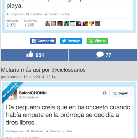
954
77
Molaría más así por @ciclossanos
por
tokken
el 12 sep 2014, 12:14