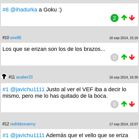
#6
@ihadurka
a Goku :)
2
#10
eire88
16 sep 2014, 15:16
Los que se erizan son los de los brazos...
0
#11
asaber33
16 sep 2014, 16:35
#1
@javichu1111
Justo al ver el VEF iba a decir lo
mismo, pero me lo has quitado de la boca.
0
#12
redribbonarmy
17 sep 2014, 15:07
#1
@javichu1111
Además que el vello que se eriza