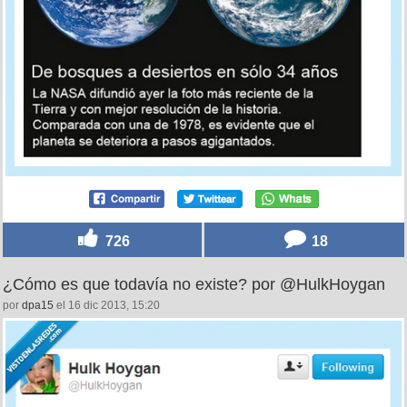
726
18
¿Cómo es que todavía no existe? por @HulkHoygan
por
dpa15
el 16 dic 2013, 15:20