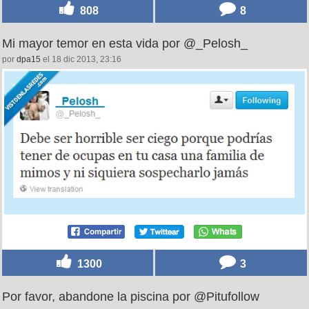
808
8
Mi mayor temor en esta vida por @_Pelosh_
por
dpa15
el 18 dic 2013, 23:16
1300
3
Por favor, abandone la piscina por @Pitufollow