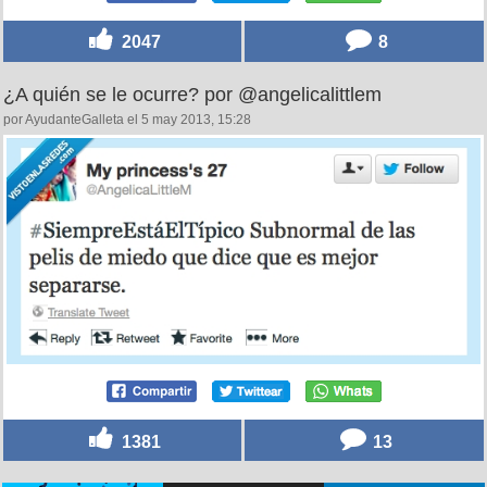
2047
8
¿A quién se le ocurre? por @angelicalittlem
por AyudanteGalleta el 5 may 2013, 15:28
1381
13