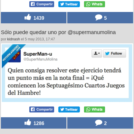
1439
5
Sólo puede quedar uno por @supermanumolina
por
kidnash
el 5 may 2013, 17:47
1286
2