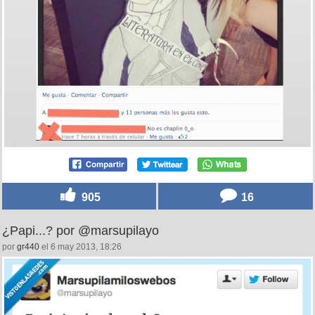
905
16
¿Papi...? por @marsupilayo
por
gr440
el 6 may 2013, 18:26