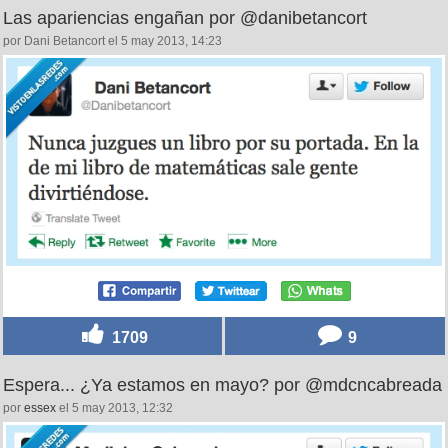
Las apariencias engañan por @danibetancort
por Dani Betancort el 5 may 2013, 14:23
1709
9
Espera... ¿Ya estamos en mayo? por @mdcncabreada
por
essex
el 5 may 2013, 12:32