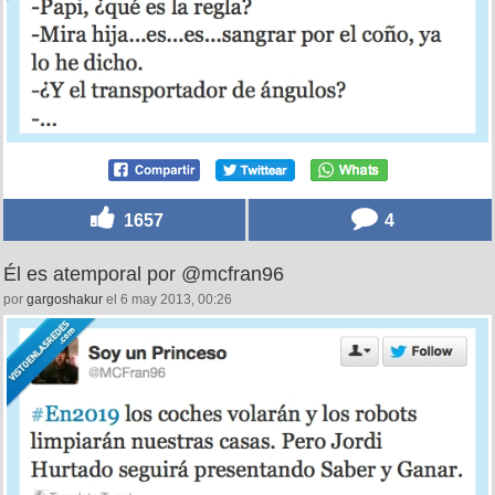
1657
4
Él es atemporal por @mcfran96
por
gargoshakur
el 6 may 2013, 00:26