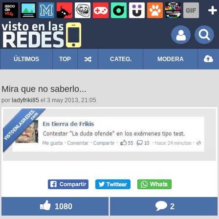
ÚLTIMOS
TOP
CATEG.
MODERA
Mira que no saberlo...
por
ladyfriki85
el 3 may 2013, 21:05
1080
2