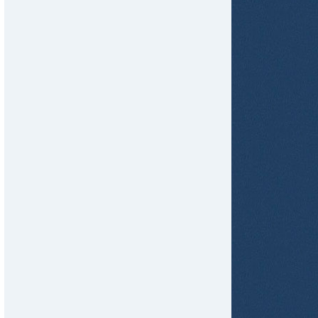
tir
ame