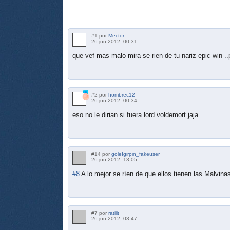
#1 por
Mector
26 jun 2012, 00:31
que vef mas malo mira se rien de tu nariz epic win ..
#2 por
hombrec12
26 jun 2012, 00:34
eso no le dirian si fuera lord voldemort jaja
#14 por
goleIgirpin_fakeuser
26 jun 2012, 13:05
#8
A lo mejor se ríen de que ellos tienen las Malvinas
#7 por
ratiiit
26 jun 2012, 03:47