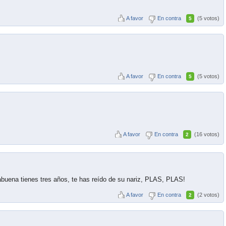
A favor
En contra
(5 votos)
5
A favor
En contra
(5 votos)
5
A favor
En contra
(16 votos)
2
abuena tienes tres años, te has reído de su nariz, PLAS, PLAS!
A favor
En contra
(2 votos)
2