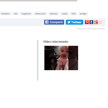
londres
reir
ingleses
seleccion
abrazo
nariz
troll
amigo
Compartir
Compartir
Compartir
Compar
en
en
en
en
Reportar por inapropiado
Pinterest
tumblr
Google+
mene
Vídeo relacionado: