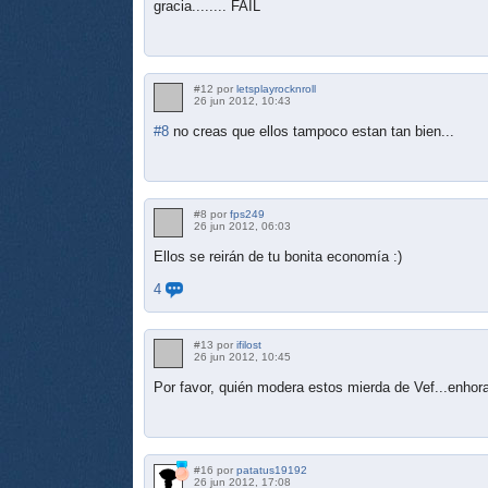
gracia........ FAIL
#12 por
letsplayrocknroll
26 jun 2012, 10:43
#8
no creas que ellos tampoco estan tan bien...
#8 por
fps249
26 jun 2012, 06:03
Ellos se reirán de tu bonita economía :)
4
#13 por
ifilost
26 jun 2012, 10:45
Por favor, quién modera estos mierda de Vef...enhor
#16 por
patatus19192
26 jun 2012, 17:08