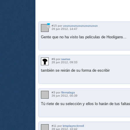
#15 por
uouououououououououo
26 jun 2012, 14:47
Gente que no ha visto las peliculas de Hooligans...
#9 por
saetas
26 jun 2012, 09:33
también se reirán de su forma de escribir
#3 por
flinmalaga
26 jun 2012, 00:39
Tú ríete de su selección y ellos lo harán de tus faltas
#11 por
letsplayrocknroll
26 jun 2012, 10:42