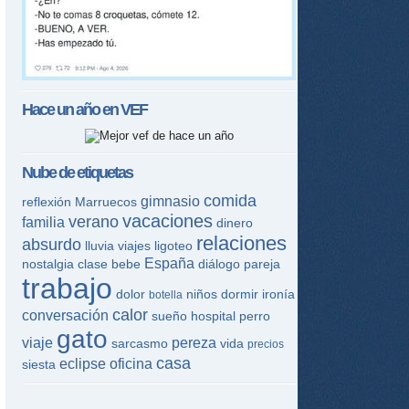
Hace un año en
VEF
Nube de etiquetas
comida
gimnasio
reflexión
Marruecos
vacaciones
verano
familia
dinero
relaciones
absurdo
lluvia
viajes
ligoteo
España
nostalgia
clase
bebe
diálogo
pareja
trabajo
dolor
niños
dormir
ironía
botella
calor
conversación
sueño
hospital
perro
gato
viaje
pereza
sarcasmo
vida
precios
casa
eclipse
oficina
siesta