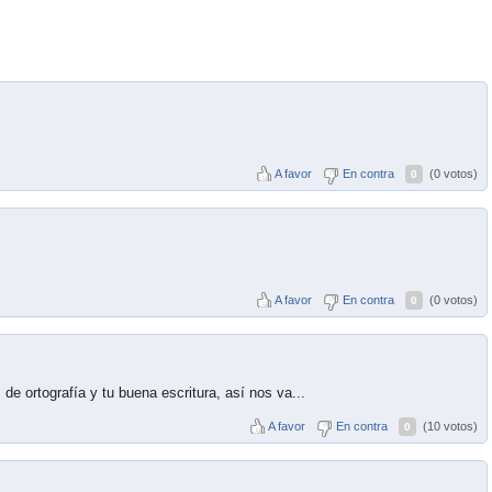
A favor
En contra
(0 votos)
0
A favor
En contra
(0 votos)
0
 de ortografía y tu buena escritura, así nos va...
A favor
En contra
(10 votos)
0