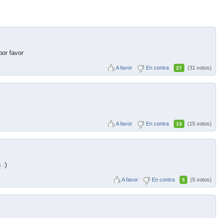
por favor
A favor
En contra
(31 votos)
27
A favor
En contra
(15 votos)
13
 :)
A favor
En contra
(5 votos)
5