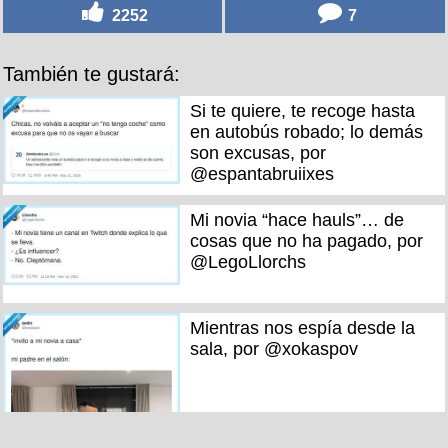
2252
7
También te gustará:
Si te quiere, te recoge hasta
en autobús robado; lo demás
son excusas, por
@espantabruiixes
Mi novia “hace hauls”… de
cosas que no ha pagado, por
@LegoLlorchs
Mientras nos espía desde la
sala, por @xokaspov