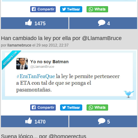
1475
4
Han cambiado la ley por ella por @LlamamBruce
por
llamamebruce
el 29 sep 2012, 22:37
1470
5
Suena lógico... por @homoerectus_