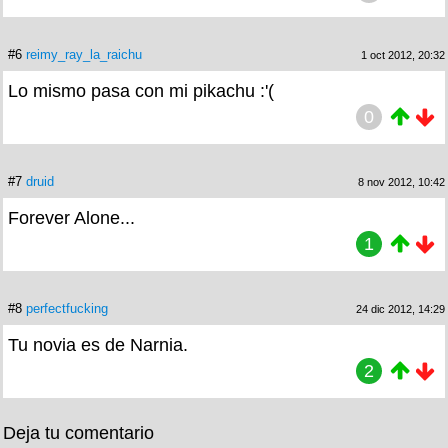
#6
reimy_ray_la_raichu
1 oct 2012, 20:32
Lo mismo pasa con mi pikachu :'(
0
#7
druid
8 nov 2012, 10:42
Forever Alone...
1
#8
perfectfucking
24 dic 2012, 14:29
Tu novia es de Narnia.
2
Deja tu comentario