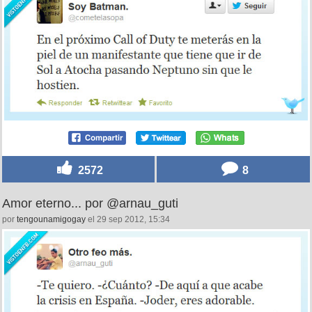
2572
8
Amor eterno... por @arnau_guti
por
tengounamigogay
el 29 sep 2012, 15:34