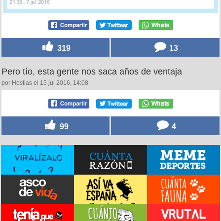
319
13
Pero tío, esta gente nos saca años de ventaja
por Hostias el 15 jul 2016, 14:08
99
4
Desconectar hasta cierto punto, por @soyTian
por soyTian el 15 jul 2016, 14:02
322
1