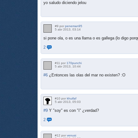
yo saludo diciendo jelou
#9 por
peneman95
5 abr 2013, 03:14
si pone ola, o es una llama o es gallega (lo digo por
2
#11 por
170punchi
5 abr 2013, 10:44
#6
¿Entonces las olas del mar no existen? :O
#10 por
khuifaf
5 abr 2013, 05:03
#9
Y "soy" es con "i" ¿verdad?
2
#12 por
venusi