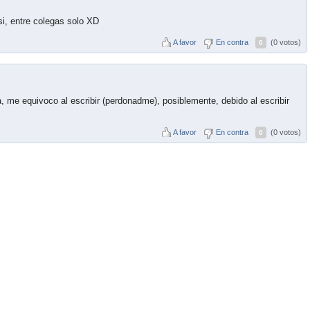
i, entre colegas solo XD
A favor
En contra
(0 votos)
0
, me equivoco al escribir (perdonadme), posiblemente, debido al escribir
A favor
En contra
(0 votos)
0