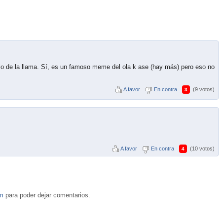
lo de la llama. Sí, es un famoso meme del ola k ase (hay más) pero eso no
A favor
En contra
(9 votos)
3
A favor
En contra
(10 votos)
4
om
para poder dejar comentarios.