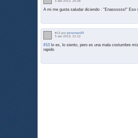
5 abr 2013, 20:36
A mi me gusta saludar diciendo : "Enassssss!" Eso s
#13 por
peneman95
5 abr 2013, 21:12
#10
lo es, lo siento, pero es una mala costumbre mía
rapido