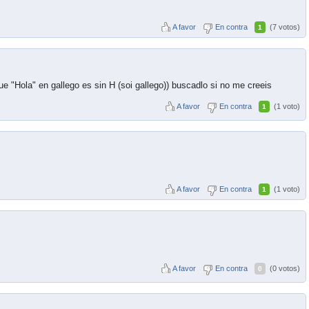
A favor
En contra
(7 votos)
1
que "Hola" en gallego es sin H (soi gallego)) buscadlo si no me creeis
A favor
En contra
(1 voto)
1
A favor
En contra
(1 voto)
1
A favor
En contra
(0 votos)
0