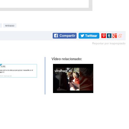
retraso
Compartir
Compartir
Compartir
Compar
en
en
en
en
Reportar por inapropiado
Pinterest
tumblr
Google+
mene
Vídeo relacionado: