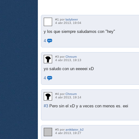
#1 por
ladybeer
4 abr 2013, 19:04
y los que siempre saludamos con "hey"
4
#3 por
Chroum
4 abr 2013, 19:13
yo saludo con un eeeeei xD
4
#4 por
Chroum
4 abr 2013, 19:14
#3
Pero sin el xD y a veces con menos es. eei
#5 por
anikilator_b2
4 abr 2013, 19:27