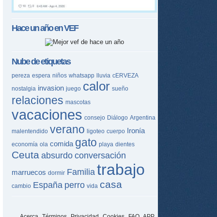
Hace un año en
VEF
Nube de etiquetas
pereza
espera
niños
whatsapp
lluvia
cERVEZA
calor
invasion
nostalgia
juego
sueño
relaciones
mascotas
vacaciones
consejo
Diálogo
Argentina
verano
Ironía
malentendido
ligoteo
cuerpo
gato
comida
economía
ola
playa
dientes
Ceuta
absurdo
conversación
trabajo
Familia
marruecos
dormir
casa
España
perro
cambio
vida
Acerca
Términos
Privacidad
Cookies
FAQ
APP