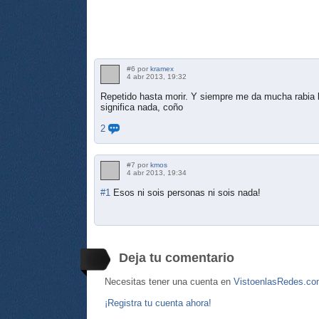
#6 por
kramex
4 abr 2013, 19:32
Repetido hasta morir. Y siempre me da mucha rabia 
significa nada, coño
2
#7 por
kmos
4 abr 2013, 19:34
#1
Esos ni sois personas ni sois nada!
Deja tu comentario
Necesitas tener una cuenta en
VistoenlasRedes.c
¡Registra tu cuenta ahora!