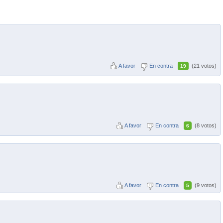
A favor
En contra
(21 votos)
19
A favor
En contra
(8 votos)
6
A favor
En contra
(9 votos)
5