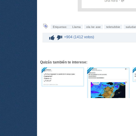
Etiquetas:
Llama
ola ke ase
teletubbie
saludar
+904 (1412 votos)
Quizás también te interese: