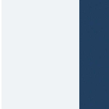
tir
ame