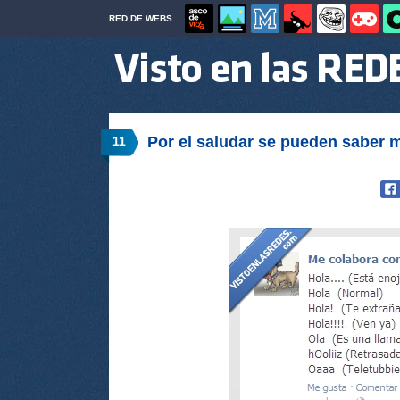
RED DE WEBS
Por el saludar se pueden saber 
11