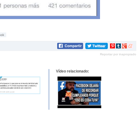
ook
Compartir
Compartir
Compartir
Compar
en
en
en
en
Reportar por inapropiado
Pinterest
tumblr
Google+
mene
Vídeo relacionado: