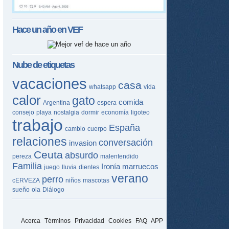
Hace un año en
VEF
Nube de etiquetas
vacaciones
casa
whatsapp
vida
calor
gato
comida
Argentina
espera
consejo
playa
nostalgia
dormir
economía
ligoteo
trabajo
España
cambio
cuerpo
relaciones
conversación
invasion
Ceuta
absurdo
pereza
malentendido
Familia
Ironía
marruecos
juego
lluvia
dientes
verano
perro
cERVEZA
niños
mascotas
sueño
ola
Diálogo
Acerca
Términos
Privacidad
Cookies
FAQ
APP