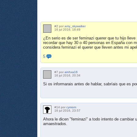
#2 por
amy_skywalker
16 jul 2016, 18:49
¿En serio es de ser feminazi querer que tu hijo lleve
recordar que hay 30 o 40 personas en España con mi 
considera feminazi el querer que lleven antes mi ape
5
#7 por
ainhxa16
16 jul 2016, 20:34
Si os informarais antes de hablar, sabríais que es po
#14 por
cymom
16 jul 2016, 23:57
Ahora le dicen "feminazi" a todo intento de cambiar
amaestrados.