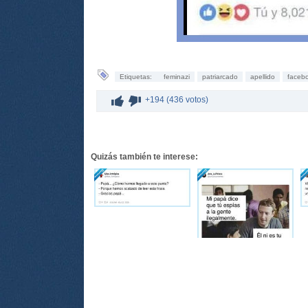
Etiquetas:
feminazi
patriarcado
apellido
faceb
+194 (436 votos)
Quizás también te interese: