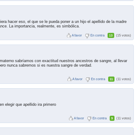
era hacer eso, el que se le pueda poner a un hijo el apellido de la madre
nce. La importancia, realmente, es simbólica.
A favor
En contra
(15 votos)
13
 materno sabríamos con exactitud nuestros ancestros de sangre, al llevar
pero nunca sabremos si es nuestra sangre de verdad.
A favor
En contra
(11 votos)
11
 elegir que apellido ira primero
A favor
En contra
(11 votos)
9