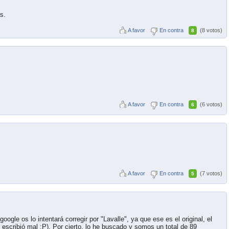
s.
A favor
En contra
(8 votos)
8
A favor
En contra
(6 votos)
6
A favor
En contra
(7 votos)
5
oogle os lo intentará corregir por "Lavalle", ya que ese es el original, el
 escribió mal :P). Por cierto, lo he buscado y somos un total de 89