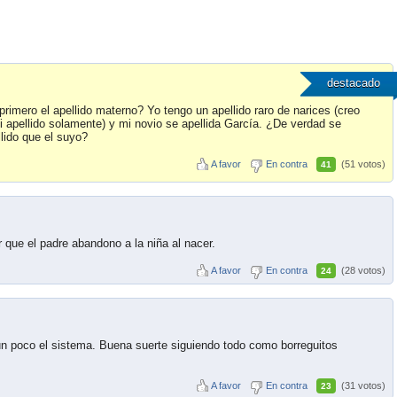
destacado
 primero el apellido materno? Yo tengo un apellido raro de narices (creo
apellido solamente) y mi novio se apellida García. ¿De verdad se
llido que el suyo?
A favor
En contra
(51 votos)
41
r que el padre abandono a la niña al nacer.
A favor
En contra
(28 votos)
24
 un poco el sistema. Buena suerte siguiendo todo como borreguitos
A favor
En contra
(31 votos)
23