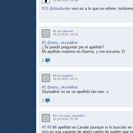
16 jul 2016, 22:44
#10
@dandurden
eso es a lo que se refiere, lumbrera
#5 por
taloon6
16 jul 2016, 19:16
#2
@amy_skywalker
¿Te puedo preguntar por el apellido?
Mi apellido materno es Alarma, y me encanta :D
1
#9 por
legato6
16 jul 2016, 20:51
#2
@amy_skywalker
Skywalker no es un apellido tan raro :v
1
#12 por
amy_skywalker
16 jul 2016, 21:39
#5
#9
Mi apellido es Lavale (aunque si lo buscáis en g
mío es una variante de algún cateto de pueblo que lo