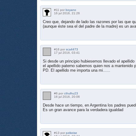
#11 por
boyano
16 jul 2016, 21:26
Creo que, dejando de lado las razones por las que qui
(aunque éste sea el del padre de la madre) es un ava
#16 por
sca4473
17 jul 2016, 03:41
Si desde un principio hubiesemos llevado el apellido
el apellido paterno sabemos quien nos a mantenido 
PD. El apellido me importa una mi......
#6 por
cthulhu23
16 jul 2016, 20:06
Desde hace un tiempo, en Argentina los padres pueden
Es un gran avance para la verdadera igualdad
#13 por
pzikeise