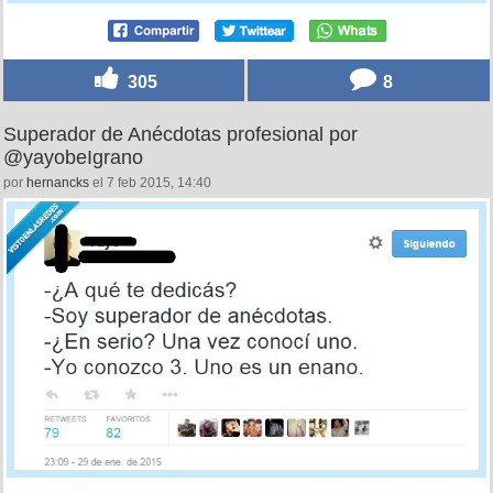
305
8
Superador de Anécdotas profesional por
@yayobeIgrano
por
hernancks
el 7 feb 2015, 14:40