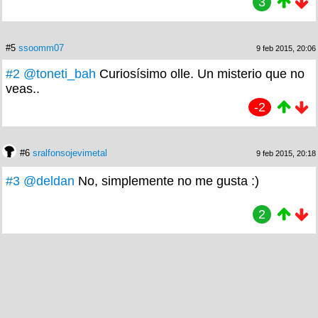
3
#5
ssoomm07
9 feb 2015, 20:06
#2
@toneti_bah
Curiosísimo olle. Un misterio que no
veas..
-2
#6
sralfonsojevimetal
9 feb 2015, 20:18
#3
@deldan
No, simplemente no me gusta :)
2