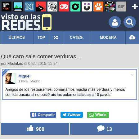
ÚLTIMOS
TOP
CATEG.
MODERA
Qué caro sale comer verduras...
por
kikekikee
el 6 feb 2015, 15:24
908
13