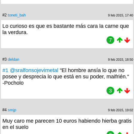
#2
toneti_bah
9 feb 2015, 17:40
Lo curioso es que es bastante más cara la carne que
la verdura.
7
#3
deldan
9 feb 2015, 18:50
#1
@sralfonsojevimetal
"El hombre ansía lo que no
posee y desprecia lo que está en su poder, maifrién."
-Pocholo
3
#4
smjp
9 feb 2015, 19:02
Muy caro me parecen 10 euros habiendo hierba gratis
en el suelo