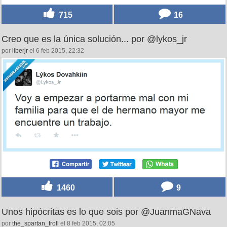
715
16
Creo que es la única solución... por @lykos_jr
por
liberjr
el 6 feb 2015, 22:32
1460
9
Unos hipócritas es lo que sois por @JuanmaGNava
por
the_spartan_troll
el 8 feb 2015, 02:05