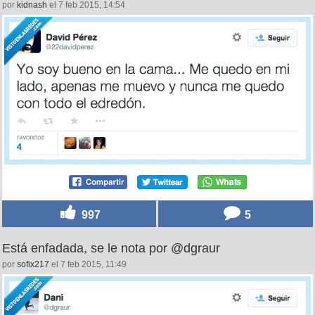
por
kidnash
el 7 feb 2015, 14:54
997
5
Está enfadada, se le nota por @dgraur
por
sofix217
el 7 feb 2015, 11:49