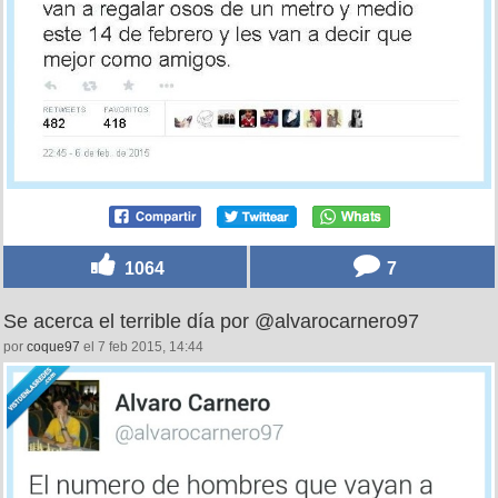
1064
7
Se acerca el terrible día por @alvarocarnero97
por
coque97
el 7 feb 2015, 14:44