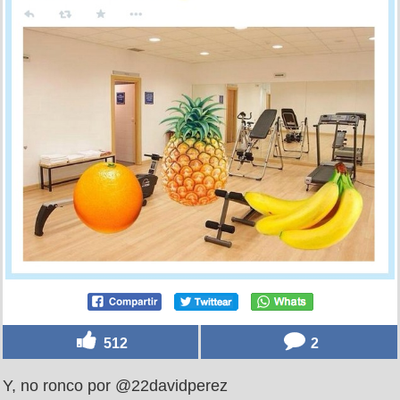
512
2
Y, no ronco por @22davidperez