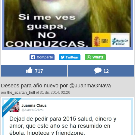
717
12
Deseos para año nuevo por @JuanmaGNava
por
the_spartan_troll
el 31 dic 2014, 02:26