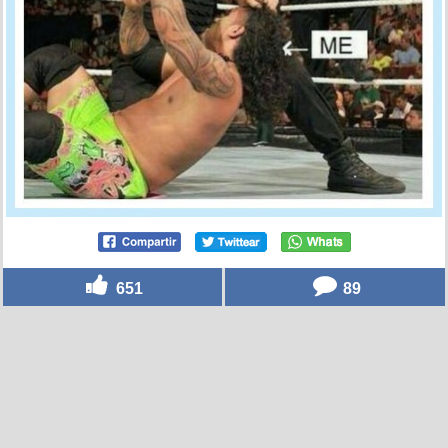
651
89