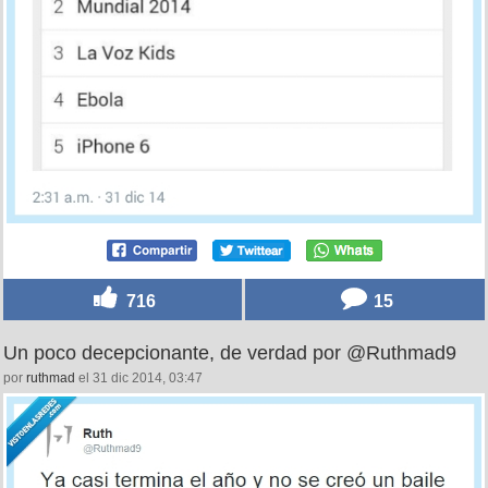
716
15
Un poco decepcionante, de verdad por @Ruthmad9
por
ruthmad
el 31 dic 2014, 03:47