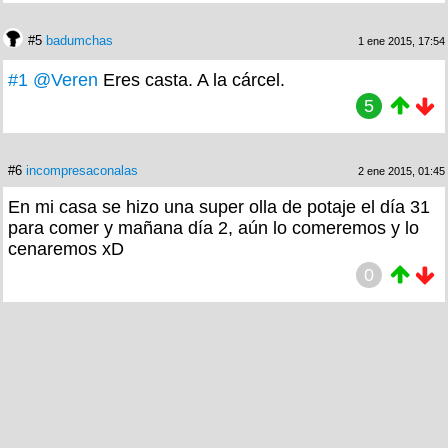
#5
badumchas
1 ene 2015, 17:54
#1
@Veren
Eres casta. A la cárcel.
5
#6
incompresaconalas
2 ene 2015, 01:45
En mi casa se hizo una super olla de potaje el día 31
para comer y mañana día 2, aún lo comeremos y lo
cenaremos xD
0