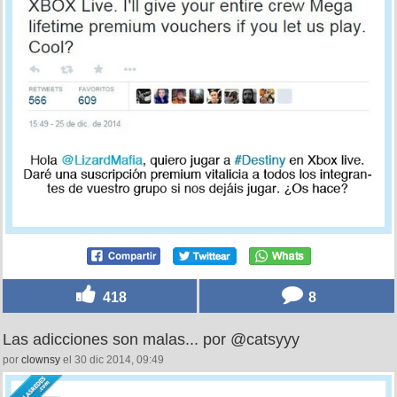
418
8
Las adicciones son malas... por @catsyyy
por
clownsy
el 30 dic 2014, 09:49