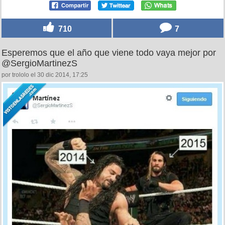
710
7
Esperemos que el año que viene todo vaya mejor por
@SergioMartinezS
por trololo el 30 dic 2014, 17:25