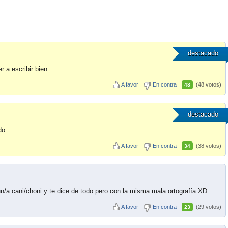
destacado
 a escribir bien...
A favor
En contra
(48 votos)
48
destacado
o...
A favor
En contra
(38 votos)
34
n/a cani/choni y te dice de todo pero con la misma mala ortografía XD
A favor
En contra
(29 votos)
23