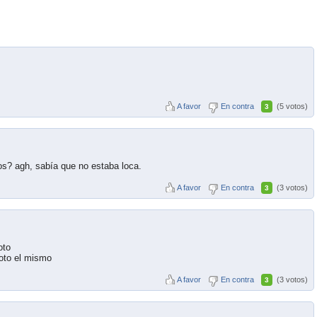
A favor
En contra
(5 votos)
3
os? agh, sabía que no estaba loca.
A favor
En contra
(3 votos)
3
oto
foto el mismo
A favor
En contra
(3 votos)
3