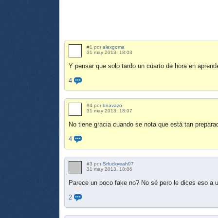
#1 por
alexgoma
31 may 2013, 18:03
Y pensar que solo tardo un cuarto de hora en aprender
4
#4 por
bnavazo
31 may 2013, 18:07
No tiene gracia cuando se nota que está tan preparad
4
#3 por
Srfuckyeah97
31 may 2013, 18:06
Parece un poco fake no? No sé pero le dices eso a u
2