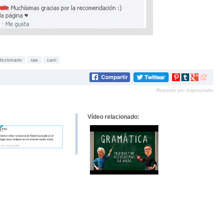
iccionario
rae
cani
Compartir
Compartir
Compartir
Compar
en
en
en
en
Reportar por inapropiado
Pinterest
tumblr
Google+
mene
Vídeo relacionado: