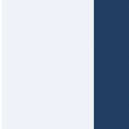
tir
ame