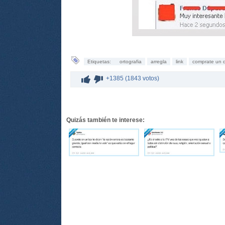
Etiquetas:
ortografia
arregla
link
comprate un d
+1385 (1843 votos)
Quizás también te interese: