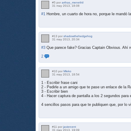
#5 por
arthas_menethil
31 may 2013, 18:08
#1
Hombre, un cuarto de hora no, porque le mandó la
#13 por
shadowthehedgehog
31 may 2013, 20:34
#3
Que parece fake? Gracias Captain Obvious. Ahí re
2
#10 por
Mleko
31 may 2013, 18:54
1 - Escribir frase cani
2 - Pedirle a un amigo que te pase un enlace de la 
3 - Escribir bien
4 - Hacer captura de pantalla a los 2 segundos para 
4 sencillos pasos para que te publiquen que, por lo v
#11 por
javiercent
31 may 2013, 19:09