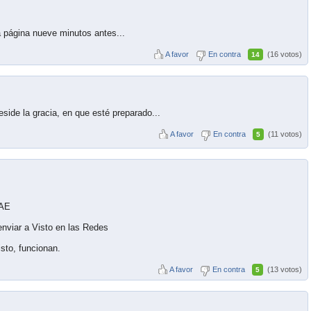
 página nueve minutos antes...
A favor
En contra
(16 votos)
14
side la gracia, en que esté preparado...
A favor
En contra
(11 votos)
5
RAE
enviar a Visto en las Redes
isto, funcionan.
A favor
En contra
(13 votos)
5