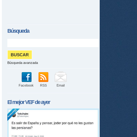
Búsqueda
Búsqueda avanzada
Facebook
RSS
Email
El mejor
VEF
de ayer