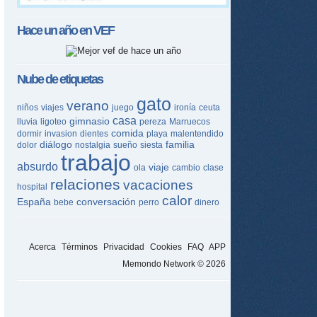
Hace un año en
VEF
Nube de etiquetas
gato
verano
niños
viajes
juego
ironía
ceuta
casa
gimnasio
lluvia
ligoteo
pereza
Marruecos
comida
dormir
invasion
dientes
playa
malentendido
diálogo
familia
dolor
nostalgia
sueño
siesta
trabajo
absurdo
viaje
ola
cambio
clase
relaciones
vacaciones
hospital
calor
España
conversación
bebe
perro
dinero
Acerca
Términos
Privacidad
Cookies
FAQ
APP
Memondo Network © 2026