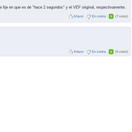
e fije en que es de "hace 2 segundos" y el VEF original, respectivamente.
A favor
En contra
(7 votos)
5
A favor
En contra
(6 votos)
4