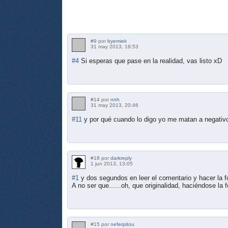
#9 por
byemiek
31 may 2013, 18:53
#4
Si esperas que pase en la realidad, vas listo xD
#14 por
nnh
31 may 2013, 20:46
#11
y por qué cuando lo digo yo me matan a negativ
#18 por
darkreply
1 jun 2013, 13:05
#1
y dos segundos en leer el comentario y hacer la f
A no ser que......oh, que originalidad, haciéndose la 
#15 por
neferpitou