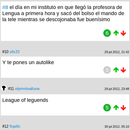
#8
el día en mi instituto en que llegó la profesora de
Lengua a primera hora y sacó del bolso el mando de
la tele mientras se descojonaba fue buenísimo
6
#10
slls33
29 jul 2012, 21:42
Y te pones un autolike
0
#11
elprimitoaltuna
29 jul 2012, 23:48
League of leguends
5
#12
flopific
30 jul 2012, 05:10