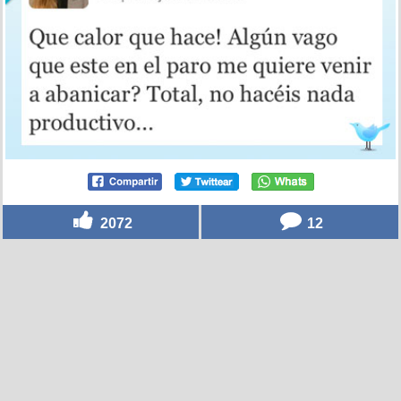
2072
12