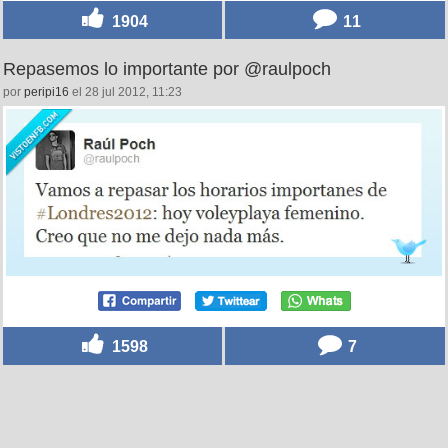
1904
11
Repasemos lo importante por @raulpoch
por
peripi16
el 28 jul 2012, 11:23
1598
7