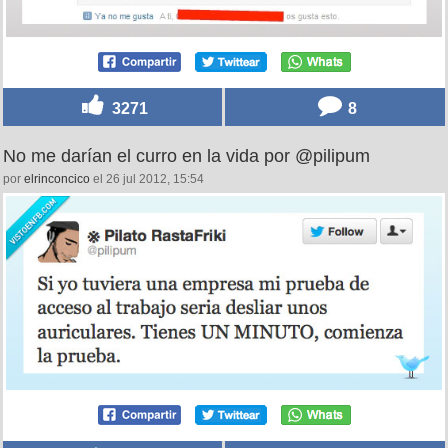
3271
8
No me darían el curro en la vida por @pilipum
por
elrinconcico
el 26 jul 2012, 15:54