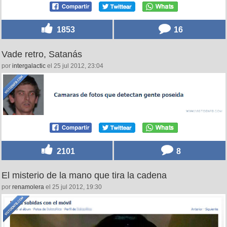
1853
16
Vade retro, Satanás
por
intergalactic
el 25 jul 2012, 23:04
2101
8
El misterio de la mano que tira la cadena
por
renamolera
el 25 jul 2012, 19:30