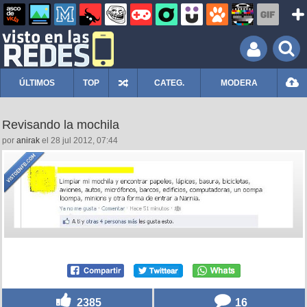
ÚLTIMOS
TOP
CATEG.
MODERA
Revisando la mochila
por
anirak
el 28 jul 2012, 07:44
2385
16