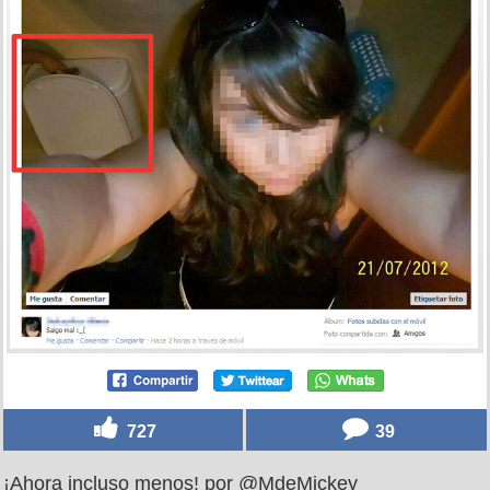
727
39
¡Ahora incluso menos! por @MdeMickey