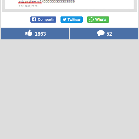
1863
52